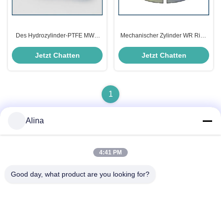
Des Hydrozylinder-PTFE MWR
Mechanischer Zylinder WR Ring
Führer-Art Öldichtung
Wear Ring For Hydraulic
Abnutzungs-des Ring-RYT für
Jetzt Chatten
Jetzt Chatten
Bagger Machinery
1
Alina
Schnelle Kontaktaufnahme
4:41 PM
Good day, what product are you looking for?
Anschrift
Zimmer 101, 1. Stock, Gebäude 3, Tianji International Plaza,
Zhucun, Teilbezirk Zhuji, Bezirk Tianhe, Guangzhou, China
Tel.