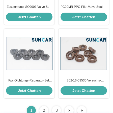
Zustimmung ISO9001 Valve Seal
PC20MR PPC-Pilot Valve Seal Kit
Kits 702-16-04920 des
702-16-03880 Sitze PC180
Pilotpc130-8
Jetzt Chatten
Jetzt Chatten
Ppc-Dichtungs-Reparatur-Sets
702-16-03530 Versuchs-
702-16-09121 für Bagger PC210-
Dichtungs-Ausrüstung Valve Seal
7K
Kits PC220LC-8 KOMATSU
Jetzt Chatten
Jetzt Chatten
1
2
3