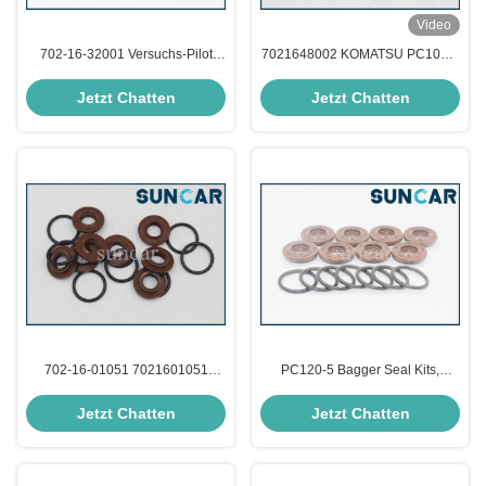
Video
702-16-32001 Versuchs-Pilot
7021648002 KOMATSU PC100-5
Valve Assembly Valve Seals Kit
PPC-Ventil-hydraulische
Excavator PC100-5
Dichtungs-Ausrüstungen 702-16-
Jetzt Chatten
Jetzt Chatten
48002
702-16-01051 7021601051
PC120-5 Bagger Seal Kits,
Versuchs-Bagger Valve Repair
Dichtungs-Ausrüstung des Ventil-
Seals Kit For PC200-6 PC210-6
702-16-01072
Jetzt Chatten
Jetzt Chatten
KOMATSU