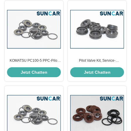
KOMATSU PC100-5 PPC-Pilot
Pilot Valve Kit, Service-
Valve Seal Kit 702-16-01071
Ausrüstung 702-16-06150
KOMATSU PC800-8 des Ventil-
Jetzt Chatten
Jetzt Chatten
PC850SE-8