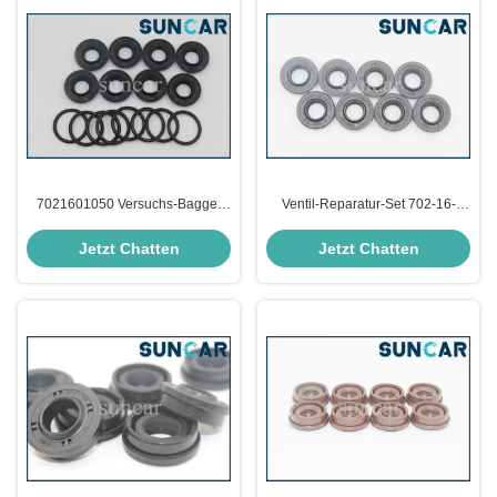
7021601050 Versuchs-Bagger
Ventil-Reparatur-Set 702-16-
Seal Kits Valve Seal Kits PC200-6
09131 des Bagger-PC180LC-7K
PC210-6
Jetzt Chatten
Jetzt Chatten