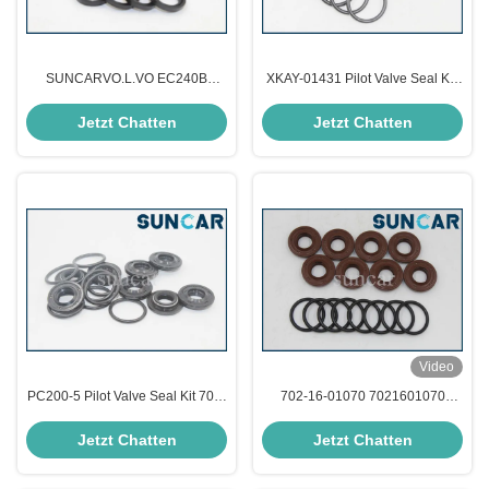
SUNCARVO.L.VO EC240B
XKAY-01431 Pilot Valve Seal Kit,
Pilotventil-Reparatursatz
Dichtungs-Ausrüstung Hyundais
SA8230-36840 SA823036840
HCE
Jetzt Chatten
Jetzt Chatten
Video
PC200-5 Pilot Valve Seal Kit 702-
702-16-01070 7021601070
16-33002 für Maschinerie-
Pilotventildichtung Kit Passt
Reparaturwerkstätten
PC100, PC120, PC130 Komatsu
Jetzt Chatten
Jetzt Chatten
Bagger