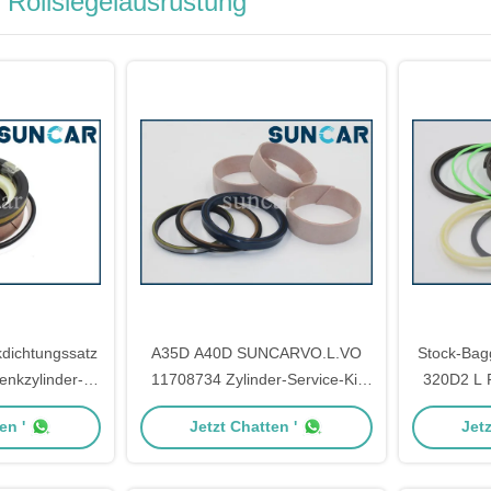
 Rollsiegelausrüstung
dichtungssatz
A35D A40D SUNCARVO.L.VO
Stock-Bag
nkzylinder-
11708734 Zylinder-Service-Kit
320D2 L R
ssatz
VOE11708734 Siegel-Kits
Set 
en '
Jetzt Chatten '
Jetz