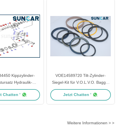
84450 Kippzylinder-
VOE14589720 Tilt-Zylinder-
tursatz Hydraulik-
Siegel-Kit für V.O.L.V.O. Bagger
ngs-Kit für Komatsu
EW140B EW160B
t Chatten '
Jetzt Chatten '
2 Raupenschlepper
Weitere Informationen > >