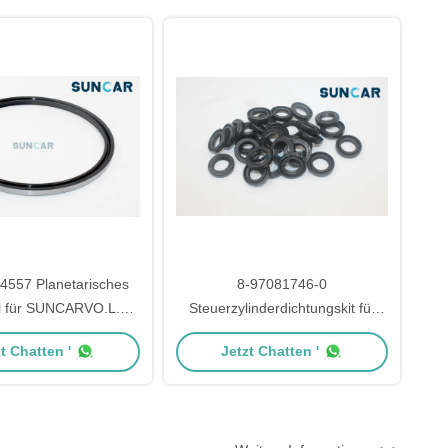
PC220-6 PC228UU-1 PC450-6
557 Planetarisches
8-97081746-0
öl für SUNCARVO.L.VO
Steuerzylinderdichtungskit für
L110E, L120C, L120C
Isuzu-Motor 4ZD1 TFR16
t Chatten '
Jetzt Chatten '
, L120E, L90C, L90C
BM, L90D