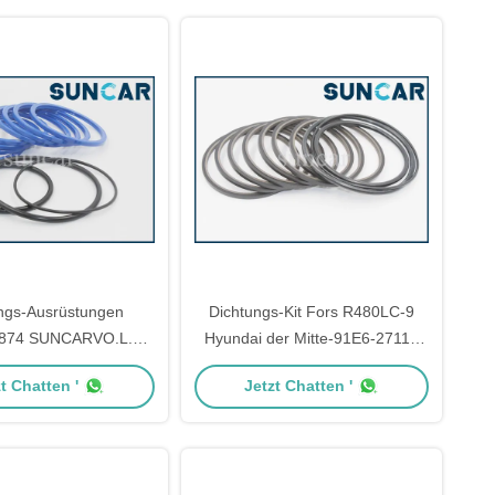
ngs-Ausrüstungen
Dichtungs-Kit Fors R480LC-9
874 SUNCARVO.L.VO
Hyundai der Mitte-91E6-27111
NCARVO.L.VO-Bagger
gemeinsamer Bagger
t Chatten '
Jetzt Chatten '
EC55C