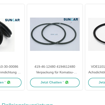
10-30-00086
419-46-12480 4194612480
VOE11014
mdichtung für
Verpackung für Komatsu-
Achsdicht
SAA4D95LE-3
Radlader WA300 WA300L
Radlader 
en '
Jetzt Chatten '
Jetz
r PC120-6H
WA320 WA320L WA320PT
BM, L120D
-8 PC200-6
WA320PZ WA350 WA380
WA380Z WA430 WA470 WA480