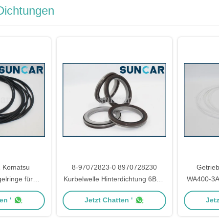
-Dichtungen
1 Komatsu
8-97072823-0 8970728230
Getrie
elringe für
Kurbelwelle Hinterdichtung 6BG1
WA400-3
WA380-7
Ersatz
der Rad
en '
Jetzt Chatten '
Jetz