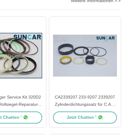
Weitere Informationen > >
ger Service Kit 320D2
CA2339207 233-9207 2339207
ollsiegel-Reparatur-
Zylinderdichtungssatz für C.A.T.
C.A.T 350-0971
Motor Grader Grade 120K 120M
t Chatten '
Jetzt Chatten '
12H 12H ES 12H NA 12K 12M
140G 140H