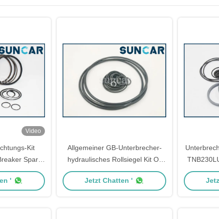
Video
chtungs-Kit
Allgemeiner GB-Unterbrecher-
Unterbrech
reaker Spare-
hydraulisches Rollsiegel Kit Oil
TNB230L
echer-DMB-360
beständig
hydrauli
en '
Jetzt Chatten '
Jetz