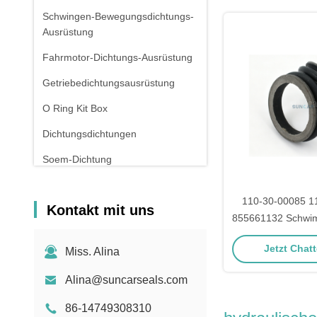
Schwingen-Bewegungsdichtungs-
Ausrüstung
Fahrmotor-Dichtungs-Ausrüstung
Getriebedichtungsausrüstung
O Ring Kit Box
Dichtungsdichtungen
Soem-Dichtung
Hauptventil-Dichtungs-Ausrüstung
110-30-00085 1
Kontakt mit uns
855661132 Schwim
Komatsu-Motor 
Jetzt Chatt
Miss. Alina
4D94E-1 Bagge
PC130-6 PC130
Alina@suncarseals.com
86-14749308310