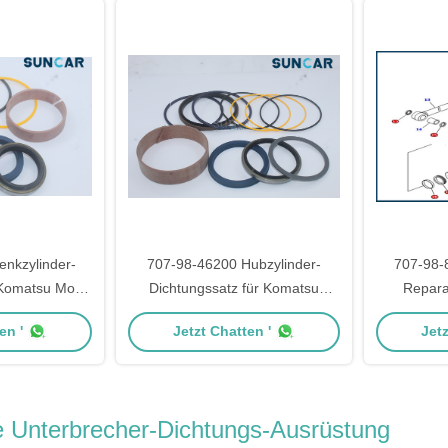
nkzylinder-
707-98-46200 Hubzylinder-
707-98-
 Komatsu Motor
Dichtungssatz für Komatsu
Repara
825A-2
Bagger PW200-1 PW210-1
Öldichtu
en '
Jetzt Chatten '
Jetz
D575A-
e Unterbrecher-Dichtungs-Ausrüstung