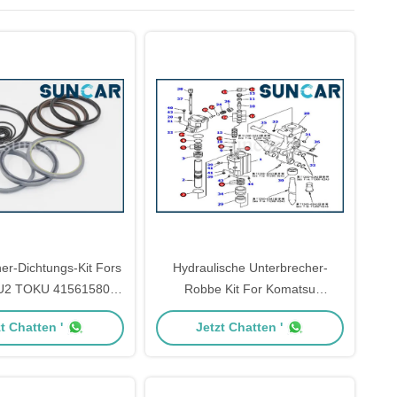
er-Dichtungs-Kit Fors
Hydraulische Unterbrecher-
U2 TOKU 41561580D
Robbe Kit For Komatsu
scher hydraulischer
Excavator PC30R-8 des Arm-
t Chatten '
Jetzt Chatten '
Hammer
BK301Z-SK1