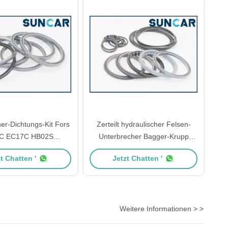
er-Dichtungs-Kit Fors
Zerteilt hydraulischer Felsen-
C EC17C HB02S
Unterbrecher Bagger-Krupp
VO.L.VO 17233030
HM130 70 Grad - 95 Grad
t Chatten '
Jetzt Chatten '
aulischer Bagger
Weitere Informationen > >