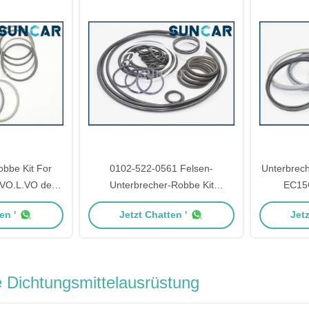
bbe Kit For
0102-522-0561 Felsen-
Unterbrech
O.L.VO der
Unterbrecher-Robbe Kit
EC15
s-Dichtungs-
Hydraulic Hammer Parts For
SUNCAR
en '
Jetzt Chatten '
Jetz
OE17215447
RAMFOS TF-50
hydr
Dichtungsmittelausrüstung