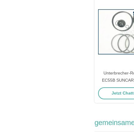
Unterbrecher-Ro
EC55B SUNCARV
HB60S-Dichtung
Jetzt Chatt
Ausrüstungs-V
gemeinsame 