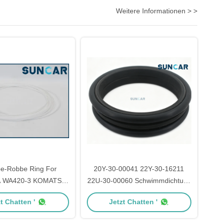
Weitere Informationen > >
be-Robbe Ring For
20Y-30-00041 22Y-30-16211
A WA420-3 KOMATSU
22U-30-00060 Schwimmdichtung
-Lader-Teil-714-07-
für Komatsu-Bagger BP500-3
t Chatten '
Jetzt Chatten '
18580
BR200T-1 D155A-3 D31P-20
PC200-3 PC200-5 PC200-6