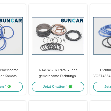
gemeinsame
R140W-7 R170W-7, das
Dichtu
 For Komatsu
gemeinsame Dichtungs-
VOE14534
0-7 PC40-7
Ausrüstung 31N440950 31N4-
passt SU
en '
Jetzt Chatten '
Jetz
40950 dreht