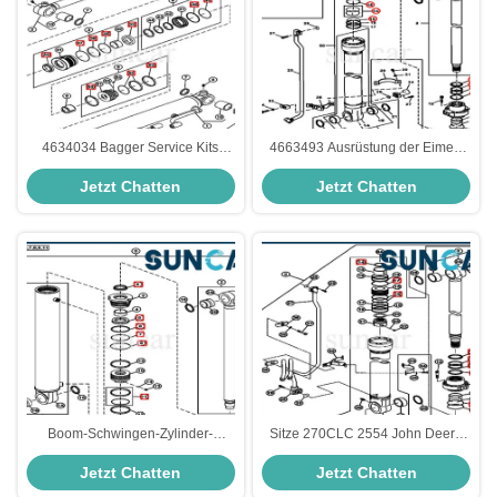
4634034 Bagger Service Kits
4663493 Ausrüstung der Eimer-
Boom-Rollsiegel-Reparatur-Kit
Zylinder-Service-Ausrüstungs-
Jetzt Chatten
Jetzt Chatten
Deeres 35D 27D
190DW 160DLC John Deere
Excavator Seal Repair
Boom-Schwingen-Zylinder-
Sitze 270CLC 2554 John Deere
Reparatur-Set 4687561 John
Replacement Service Parts der
Jetzt Chatten
Jetzt Chatten
Deere Replacement Seal Kit
Boom-Reparatur-Dichtungs-
Ausrüstungs-4639936