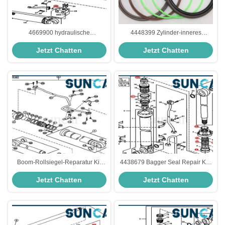
4669900 hydraulische
4448399 Zylinder-inneres
Baumaschinen Blatt-Rollsiegel-
Öldichtungs-Reparatur-Set ZX200
Jetzt Chatten
Jetzt Chatten
Reparatur-Kit Fitss 220DW
Hitachi
190GW Deere
Boom-Rollsiegel-Reparatur Kit
4438679 Bagger Seal Repair Kits
Fits 230CLC John Deere Parts
der Arm-Hydrozylinder-
Jetzt Chatten
Jetzt Chatten
Bagger-Oil Sealss 9257531
Ausrüstungs-450LC 450CLC
Deere