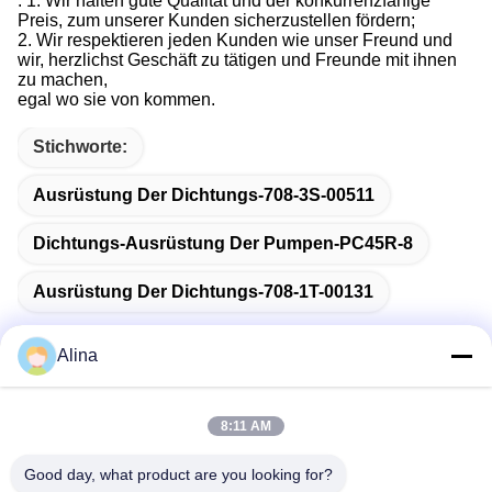
: 1. Wir halten gute Qualität und der konkurrenzfähige
Preis, zum unserer Kunden sicherzustellen fördern;
2. Wir respektieren jeden Kunden wie unser Freund und
wir, herzlichst Geschäft zu tätigen und Freunde mit ihnen
zu machen,
egal wo sie von kommen.
Stichworte:
Ausrüstung Der Dichtungs-708-3S-00511
Dichtungs-Ausrüstung Der Pumpen-PC45R-8
Ausrüstung Der Dichtungs-708-1T-00131
Alina
Schnelle Kontaktaufnahme
8:11 AM
Good day, what product are you looking for?
Anschrift