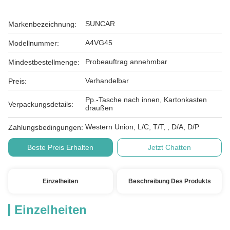
SUNCAR
Markenbezeichnung:
A4VG45
Modellnummer:
Probeauftrag annehmbar
Mindestbestellmenge:
Verhandelbar
Preis:
Pp.-Tasche nach innen, Kartonkasten
Verpackungsdetails:
draußen
Western Union, L/C, T/T, , D/A, D/P
Zahlungsbedingungen:
Beste Preis Erhalten
Jetzt Chatten
Einzelheiten
Beschreibung Des Produkts
Einzelheiten