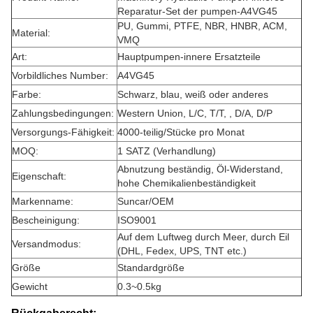
Reparatur-Set der pumpen-A4VG45
PU, Gummi, PTFE, NBR, HNBR, ACM,
Material:
VMQ
Art:
Hauptpumpen-innere Ersatzteile
Vorbildliches Number:
A4VG45
Farbe:
Schwarz, blau, weiß oder anderes
Zahlungsbedingungen:
Western Union, L/C, T/T, , D/A, D/P
Versorgungs-Fähigkeit:
4000-teilig/Stücke pro Monat
MOQ:
1 SATZ (Verhandlung)
Abnutzung beständig, Öl-Widerstand,
Eigenschaft:
hohe Chemikalienbeständigkeit
Markenname:
Suncar/OEM
Bescheinigung:
ISO9001
Auf dem Luftweg durch Meer, durch Eil
Versandmodus:
(DHL, Fedex, UPS, TNT etc.)
Größe
Standardgröße
Gewicht
0.3~0.5kg