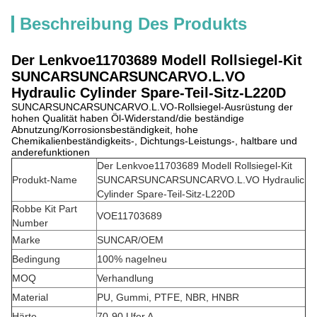
Beschreibung Des Produkts
Der Lenkvoe11703689 Modell Rollsiegel-Kit
SUNCARSUNCARSUNCARVO.L.VO
Hydraulic Cylinder Spare-Teil-Sitz-L220D
SUNCARSUNCARSUNCARVO.L.VO-Rollsiegel-Ausrüstung der
hohen Qualität haben Öl-Widerstand/die beständige
Abnutzung/Korrosionsbeständigkeit, hohe
Chemikalienbeständigkeits-, Dichtungs-Leistungs-, haltbare und
anderefunktionen
Der Lenkvoe11703689 Modell Rollsiegel-Kit
Produkt-Name
SUNCARSUNCARSUNCARVO.L.VO Hydraulic
Cylinder Spare-Teil-Sitz-L220D
Robbe Kit Part
VOE11703689
Number
Marke
SUNCAR/OEM
Bedingung
100% nagelneu
MOQ
Verhandlung
Material
PU, Gummi, PTFE, NBR, HNBR
Härte
70-90 Ufer A