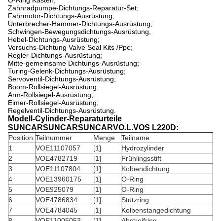
O-Ring Kasten;
Zahnradpumpe-Dichtungs-Reparatur-Set;
Fahrmotor-Dichtungs-Ausrüstung,
Unterbrecher-Hammer-Dichtungs-Ausrüstung;
Schwingen-Bewegungsdichtungs-Ausrüstung,
Hebel-Dichtungs-Ausrüstung;
Versuchs-Dichtung Valve Seal Kits /Ppc;
Regler-Dichtungs-Ausrüstung;
Mitte-gemeinsame Dichtungs-Ausrüstung;
Turing-Gelenk-Dichtungs-Ausrüstung;
Servoventil-Dichtungs-Ausrüstung;
Boom-Rollsiegel-Ausrüstung;
Arm-Rollsiegel-Ausrüstung;
Eimer-Rollsiegel-Ausrüstung;
Regelventil-Dichtungs-Ausrüstung.
Modell-Cylinder-Reparaturteile
SUNCARSUNCARSUNCARVO.L.VOS L220D:
Position.
Teilnummer
Menge
Teilname
1
VOE11107057
[1]
Hydrozylinder
2
VOE4782719
[1]
Frühlingsstift
3
VOE11107804
[1]
Kolbendichtung
4
VOE13960175
[1]
O-Ring
5
VOE925079
[1]
O-Ring
6
VOE4786834
[1]
Stützring
7
VOE4784045
[1]
Kolbenstangedichtung
8
VOE11005053
[1]
Abstreifring