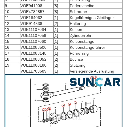
9
VOE941908
[8]
Federscheibe
10
VOE4782857
[8]
Schraube
11
VOE184062
[1]
Kugelförmiges Gleitlager
12
VOE914538
[2]
Haltering
13
VOE11107064
[1]
Kolben
14
VOE11107058
[1]
Zylinderrohr
15
VOE11107060
[1]
Kolbenstange
16
VOE11088506
[1]
Kolbenstangeführer
17
VOE11088148
[1]
Führerring
18
VOE11088052
[2]
Buchse
19
VOE11088180
[2]
Stützring
VOE11703689
[1]
Versiegelnde Ausrüstung