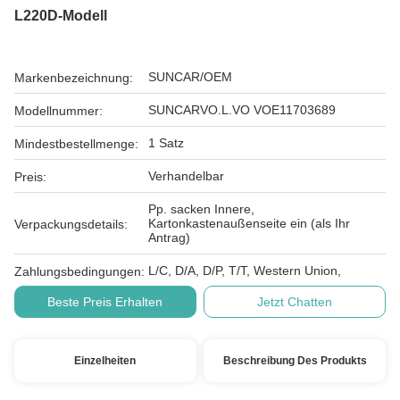
L220D-Modell
SUNCAR/OEM
Markenbezeichnung:
SUNCARVO.L.VO VOE11703689
Modellnummer:
1 Satz
Mindestbestellmenge:
Verhandelbar
Preis:
Pp. sacken Innere,
Kartonkastenaußenseite ein (als Ihr
Verpackungsdetails:
Antrag)
L/C, D/A, D/P, T/T, Western Union,
Zahlungsbedingungen:
Beste Preis Erhalten
Jetzt Chatten
Einzelheiten
Beschreibung Des Produkts