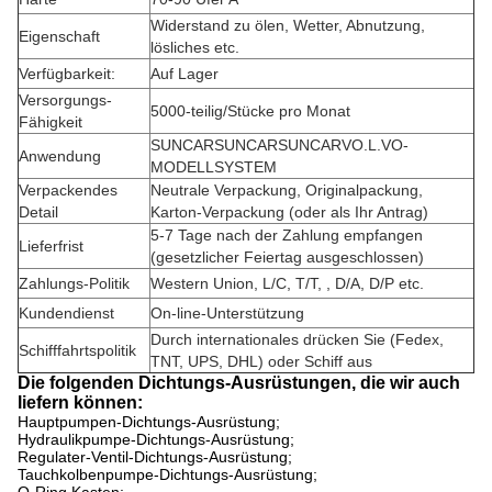
Widerstand zu ölen, Wetter, Abnutzung,
Eigenschaft
lösliches etc.
Verfügbarkeit:
Auf Lager
Versorgungs-
5000-teilig/Stücke pro Monat
Fähigkeit
SUNCARSUNCARSUNCARVO.L.VO-
Anwendung
MODELLSYSTEM
Verpackendes
Neutrale Verpackung, Originalpackung,
Detail
Karton-Verpackung (oder als Ihr Antrag)
5-7 Tage nach der Zahlung empfangen
Lieferfrist
(gesetzlicher Feiertag ausgeschlossen)
Zahlungs-Politik
Western Union, L/C, T/T, , D/A, D/P etc.
Kundendienst
On-line-Unterstützung
Durch internationales drücken Sie (Fedex,
Schifffahrtspolitik
TNT, UPS, DHL) oder Schiff aus
Die folgenden Dichtungs-Ausrüstungen, die wir auch
liefern können:
Hauptpumpen-Dichtungs-Ausrüstung;
Hydraulikpumpe-
Dichtungs-Ausrüstung;
Regulater-Ventil-Dichtungs-Ausrüstung;
Tauchkolbenpumpe-Dichtungs-Ausrüstung;