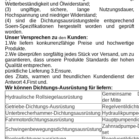
Wetterbeständigkeit und Ölwiderstand;
(3) ungiftige, sichere, lange Nutzungsdauer,
Hochspannung und niedriger Widerstand;
(4) sind die Dichtungsausrüstungsteile entsprechend
Soem-Spezifikationen hergestellt worden und geprüft
worden.
Unser Versprechen zu
Kunden:
den
1.We liefern konkurrenzfähige Preise und hochwertige
Produkte.
2.We überprüfen sorgfältig jedes Stück vor Versand, um zu
garantieren, dass unsere Produkte Standards der hohen
Qualität entsprechen.
pünktliche Lieferung 3.Ensure.
des Zitats, warmen und freundlichen Kundendienst der
Antwort 4.First und.
Wir können Dichtungs-Ausrüstung für liefern:
Gemeinsame Di
Hydraulische Rollsiegelausrüstung
der Mitte
Getriebe-Dichtungs-Ausrüstung
Regelventildich
Unterbrecherhammer-Dichtungsausrüstung
Hydraulikpumpe
Fahrmotordichtungsausrüstung
Hauptpumpendic
Zahnradpumpe-D
Schwingenbewegungsdichtungsausrüstung
set
Reglerdichtungsausrüstung
Regelventildich