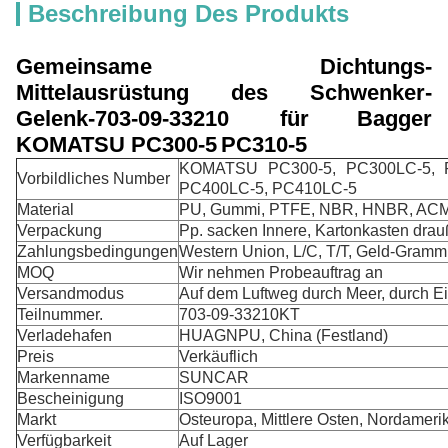
Beschreibung Des Produkts
Gemeinsame
Dichtungs-
Mittelausrüstung
des Schwenker-
Gelenk-703-09-33210 für
Bagger
KOMATSU PC300-5
PC310-5
KOMATSU PC300-5, PC300LC-5, P
Vorbildliches Number
PC400LC-5, PC410LC-5
Material
PU, Gummi, PTFE, NBR, HNBR, AC
Verpackung
Pp. sacken Innere, Kartonkasten drau
Zahlungsbedingungen
Western Union, L/C, T/T, Geld-Gramm
MOQ
Wir nehmen Probeauftrag an
Versandmodus
Auf dem Luftweg durch Meer, durch Ei
Teilnummer.
703-09-33210KT
Verladehafen
HUAGNPU, China (Festland)
Preis
Verkäuflich
Markenname
SUNCAR
Bescheinigung
ISO9001
Markt
Osteuropa, Mittlere Osten, Nordamerik
Verfügbarkeit
Auf Lager