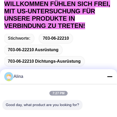
WILLKOMMEN FÜHLEN SICH FREI,
MIT US-UNTERSUCHUNG FÜR
UNSERE PRODUKTE IN
VERBINDUNG ZU TRETEN!
Stichworte:
703-06-22210
703-06-22210 Ausrüstung
703-06-22210 Dichtungs-Ausrüstung
Alina
Schnelle Kontaktaufnahme
7:27 PM
Good day, what product are you looking for?
Anschrift
No.7, Weg 3, nördlich LianXi-Dorfs, Dongpu-Stadt, Tianhe-