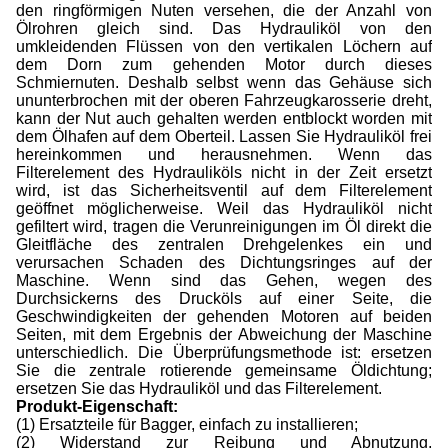
den ringförmigen Nuten versehen, die der Anzahl von
Ölrohren gleich sind. Das Hydrauliköl von den
umkleidenden Flüssen von den vertikalen Löchern auf
dem Dorn zum gehenden Motor durch dieses
Schmiernuten. Deshalb selbst wenn das Gehäuse sich
ununterbrochen mit der oberen Fahrzeugkarosserie dreht,
kann der Nut auch gehalten werden entblockt worden mit
dem Ölhafen auf dem Oberteil. Lassen Sie Hydrauliköl frei
hereinkommen und herausnehmen. Wenn das
Filterelement des Hydrauliköls nicht in der Zeit ersetzt
wird, ist das Sicherheitsventil auf dem Filterelement
geöffnet möglicherweise. Weil das Hydrauliköl nicht
gefiltert wird, tragen die Verunreinigungen im Öl direkt die
Gleitfläche des zentralen Drehgelenkes ein und
verursachen Schaden des Dichtungsringes auf der
Maschine. Wenn sind das Gehen, wegen des
Durchsickerns des Drucköls auf einer Seite, die
Geschwindigkeiten der gehenden Motoren auf beiden
Seiten, mit dem Ergebnis der Abweichung der Maschine
unterschiedlich. Die Überprüfungsmethode ist: ersetzen
Sie die zentrale rotierende gemeinsame Öldichtung;
ersetzen Sie das Hydrauliköl und das Filterelement.
Produkt-Eigenschaft:
(1) Ersatzteile für Bagger, einfach zu installieren;
(2) Widerstand zur Reibung und Abnutzung,