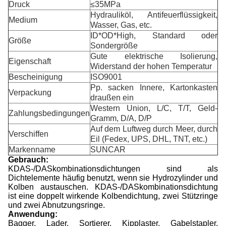
Druck
≤35MPa
Hydrauliköl, Antifeuerflüssigkeit,
Medium
Wasser, Gas, etc.
ID*OD*High, Standard oder
Größe
Sondergröße
Gute elektrische Isolierung,
Eigenschaft
Widerstand der hohen Temperatur
Bescheinigung
ISO9001
Pp. sacken Innere, Kartonkasten
Verpackung
draußen ein
Western Union, L/C, T/T, Geld-
Zahlungsbedingungen
Gramm, D/A, D/P
Auf dem Luftweg durch Meer, durch
Verschiffen
Eil (Fedex, UPS, DHL, TNT, etc.)
Markenname
SUNCAR
Gebrauch:
KDAS-/DASkombinationsdichtungen sind als
Dichtelemente häufig benutzt, wenn sie Hydrozylinder und
Kolben austauschen. KDAS-/DASkombinationsdichtung
ist eine doppelt wirkende Kolbendichtung, zwei Stützringe
und zwei Abnutzungsringe.
Anwendung:
Bagger, Lader, Sortierer, Kipplaster, Gabelstapler,