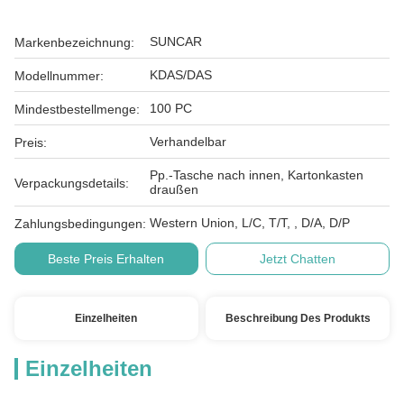
SUNCAR
Markenbezeichnung:
KDAS/DAS
Modellnummer:
100 PC
Mindestbestellmenge:
Verhandelbar
Preis:
Pp.-Tasche nach innen, Kartonkasten
Verpackungsdetails:
draußen
Western Union, L/C, T/T, , D/A, D/P
Zahlungsbedingungen:
Beste Preis Erhalten
Jetzt Chatten
Einzelheiten
Beschreibung Des Produkts
Einzelheiten