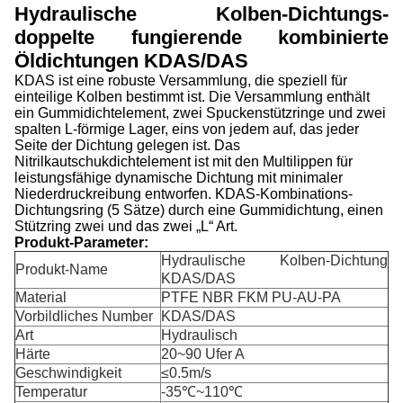
Hydraulische Kolben-Dichtungs-
doppelte fungierende kombinierte
Öldichtungen KDAS/DAS
KDAS ist eine robuste Versammlung, die speziell für
einteilige Kolben bestimmt ist. Die Versammlung enthält
ein Gummidichtelement, zwei Spuckenstützringe und zwei
spalten L-förmige Lager, eins von jedem auf, das jeder
Seite der Dichtung gelegen ist. Das
Nitrilkautschukdichtelement ist mit den Multilippen für
leistungsfähige dynamische Dichtung mit minimaler
Niederdruckreibung entworfen. KDAS-Kombinations-
Dichtungsring (5 Sätze) durch eine Gummidichtung, einen
Stützring zwei und das zwei „L“ Art.
Produkt-Parameter:
Hydraulische Kolben-Dichtung
Produkt-Name
KDAS/DAS
Material
PTFE NBR FKM PU-AU-PA
Vorbildliches Number
KDAS/DAS
Art
Hydraulisch
Härte
20~90 Ufer A
Geschwindigkeit
≤0.5m/s
Temperatur
-35℃~110℃