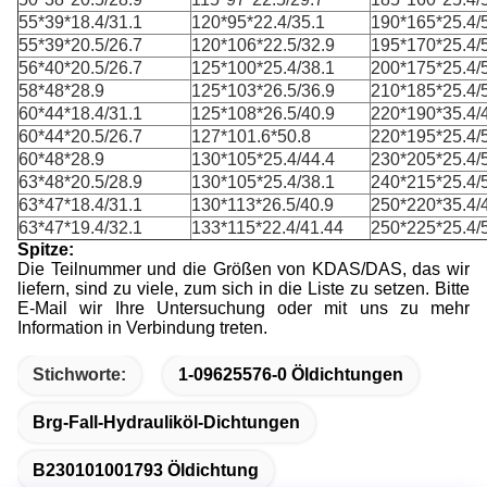
55*39*18.4/31.1
120*95*22.4/35.1
190*165*25.4/
55*39*20.5/26.7
120*106*22.5/32.9
195*170*25.4/
56*40*20.5/26.7
125*100*25.4/38.1
200*175*25.4/
58*48*28.9
125*103*26.5/36.9
210*185*25.4/
60*44*18.4/31.1
125*108*26.5/40.9
220*190*35.4/
60*44*20.5/26.7
127*101.6*50.8
220*195*25.4/
60*48*28.9
130*105*25.4/44.4
230*205*25.4/
63*48*20.5/28.9
130*105*25.4/38.1
240*215*25.4/
63*47*18.4/31.1
130*113*26.5/40.9
250*220*35.4/
63*47*19.4/32.1
133*115*22.4/41.44
250*225*25.4/
Spitze:
Die Teilnummer und die Größen von KDAS/DAS, das wir
liefern, sind zu viele, zum sich in die Liste zu setzen. Bitte
E-Mail wir Ihre Untersuchung oder mit uns zu mehr
Information in Verbindung treten.
Stichworte:
1-09625576-0 Öldichtungen
Brg-Fall-Hydrauliköl-Dichtungen
B230101001793 Öldichtung