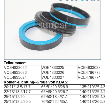
Teilnummer:
VOE4833022
VOE4833025
VOE4833038
VOE4833023
VOE4833026
VOE4786773
VOE4833024
VOE4833027
VOE4786774
Kolben-Dichtung--Größe von KDAS:
20*11*13.5/17.7
65*51*20.5/28.9
135*110*25.4/
22*13*13.5/17.7
65*49*20.5/26.7
140*115*25.4/
25*15*12/20
65*50*18.4/31.1
140*115*25.4/
25*15*12.5/20.5
70*50*22.4/35.1
140*118*26.5/