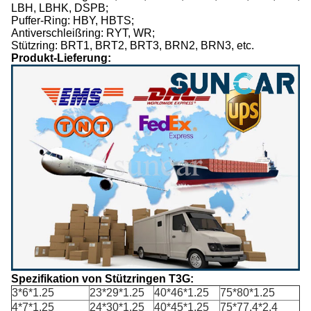
LBH, LBHK, DSPB;
Puffer-Ring: HBY, HBTS;
Antiverschleißring: RYT, WR;
Stützring: BRT1, BRT2, BRT3, BRN2, BRN3, etc.
Produkt-Lieferung:
Spezifikation von Stützringen T3G:
3*6*1.25
23*29*1.25
40*46*1.25
75*80*1.25
4*7*1.25
24*30*1.25
40*45*1.25
75*77.4*2.4