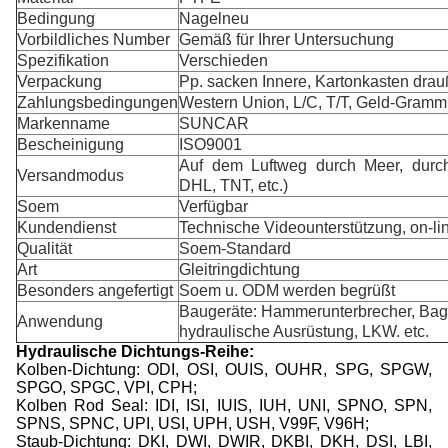
Bedingung
Nagelneu
Vorbildliches Number
Gemäß für Ihrer Untersuchung
Spezifikation
Verschieden
Verpackung
Pp. sacken Innere, Kartonkasten drau
Zahlungsbedingungen
Western Union, L/C, T/T, Geld-Gramm
Markenname
SUNCAR
Bescheinigung
ISO9001
Auf dem Luftweg durch Meer, durc
Versandmodus
DHL, TNT, etc.)
Soem
Verfügbar
Kundendienst
Technische Videounterstützung, on-li
Qualität
Soem-Standard
Art
Gleitringdichtung
Besonders angefertigt
Soem u. ODM werden begrüßt
Baugeräte: Hammerunterbrecher, Bagg
Anwendung
hydraulische Ausrüstung, LKW. etc.
Hydraulische Dichtungs-Reihe:
Kolben-Dichtung: ODI, OSI, OUIS, OUHR, SPG, SPGW,
SPGO, SPGC, VPI, CPH;
Kolben Rod Seal: IDI, ISI, IUIS, IUH, UNI, SPNO, SPN,
SPNS, SPNC, UPI, USI, UPH, USH, V99F, V96H;
Staub-Dichtung: DKI, DWI, DWIR, DKBI, DKH, DSI, LBI,