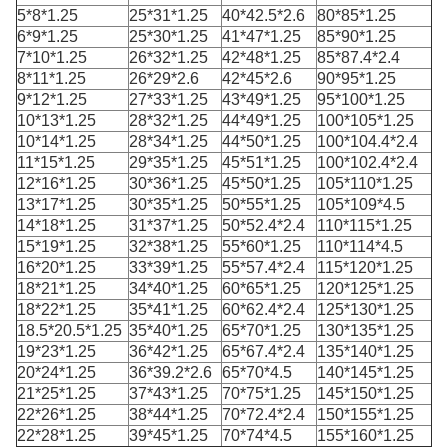
5*8*1.25
25*31*1.25
40*42.5*2.6
80*85*1.25
6*9*1.25
25*30*1.25
41*47*1.25
85*90*1.25
7*10*1.25
26*32*1.25
42*48*1.25
85*87.4*2.4
8*11*1.25
26*29*2.6
42*45*2.6
90*95*1.25
9*12*1.25
27*33*1.25
43*49*1.25
95*100*1.25
10*13*1.25
28*32*1.25
44*49*1.25
100*105*1.25
10*14*1.25
28*34*1.25
44*50*1.25
100*104.4*2.4
11*15*1.25
29*35*1.25
45*51*1.25
100*102.4*2.4
12*16*1.25
30*36*1.25
45*50*1.25
105*110*1.25
13*17*1.25
30*35*1.25
50*55*1.25
105*109*4.5
14*18*1.25
31*37*1.25
50*52.4*2.4
110*115*1.25
15*19*1.25
32*38*1.25
55*60*1.25
110*114*4.5
16*20*1.25
33*39*1.25
55*57.4*2.4
115*120*1.25
18*21*1.25
34*40*1.25
60*65*1.25
120*125*1.25
18*22*1.25
35*41*1.25
60*62.4*2.4
125*130*1.25
18.5*20.5*1.25
35*40*1.25
65*70*1.25
130*135*1.25
19*23*1.25
36*42*1.25
65*67.4*2.4
135*140*1.25
20*24*1.25
36*39.2*2.6
65*70*4.5
140*145*1.25
21*25*1.25
37*43*1.25
70*75*1.25
145*150*1.25
22*26*1.25
38*44*1.25
70*72.4*2.4
150*155*1.25
22*28*1.25
39*45*1.25
70*74*4.5
155*160*1.25