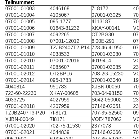
Teilnummer:
07001-01003
4046168
7I-8172
40
07001-01004
4105067
07001-03025
70
07001-01005
095-1777
4113187
70
07001-01006
01643-31232
XKAY-00141
V
07001-01007
4092265
OT2BG30
07
07001-01008
07001-12012
6.00E-291
07
07001-01009
TZJB2407T2-P14
723-46-41950
07
07001-01010
4038533
07001-03030
70
07001-02010
07001-02016
4019414
V
07001-02011
4085607
07001-03035
23
07001-02012
OT2BP16
708-2G-15230
V
07001-02014
095-1783
07001-03040
19
4040814
951783
XJBN-00050
70
723-60-22230
XKAY-00605
703-04-98150
70
4033725
4027959
S642-050002
23
07001-02018
4207959
07146-02051
23
TZJB2407T3-P20
7I-8171
707-35-52560
09
XJBN-00049
7I8171
VOE4787062
V
07001-02020
702-75-11530
2377078
70
07001-02021
4044839
07146-02066
70
095-1590
6.00E+291
707-35-52760
V