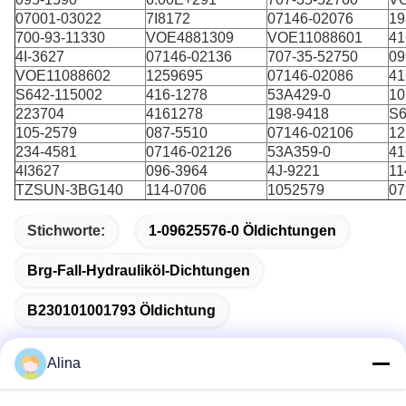
07001-03022
7I8172
07146-02076
19
700-93-11330
VOE4881309
VOE11088601
41
4I-3627
07146-02136
707-35-52750
09
VOE11088602
1259695
07146-02086
41
S642-115002
416-1278
53A429-0
10
223704
4161278
198-9418
S6
105-2579
087-5510
07146-02106
12
234-4581
07146-02126
53A359-0
41
4I3627
096-3964
4J-9221
11
TZSUN-3BG140
114-0706
1052579
07
Stichworte:
1-09625576-0 Öldichtungen
Brg-Fall-Hydrauliköl-Dichtungen
B230101001793 Öldichtung
Alina