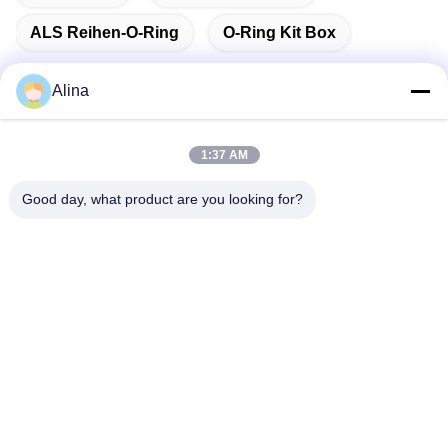
ALS Reihen-O-Ring
O-Ring Kit Box
Alina
Schnelle Kontaktaufnahme
1:37 AM
Good day, what product are you looking for?
Anschrift
No.7, Weg 3, nördlich LianXi-Dorfs, Dongpu-Stadt, Tianhe-
Bezirk, Guangzhou, China
Tel.
86--14749308310
E-Mail-Adresse
Alina@suncarseals.com