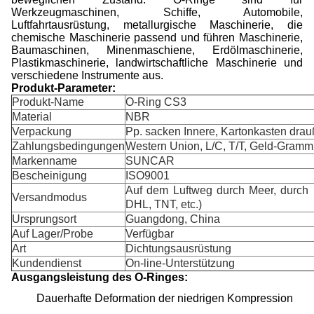
Werkzeugmaschinen, Schiffe, Automobile,
Luftfahrtausrüstung, metallurgische Maschinerie, die
chemische Maschinerie passend und führen Maschinerie,
Baumaschinen, Minenmaschiene, Erdölmaschinerie,
Plastikmaschinerie, landwirtschaftliche Maschinerie und
verschiedene Instrumente aus.
Produkt-Parameter:
Produkt-Name
O-Ring CS3
Material
NBR
Verpackung
Pp. sacken Innere, Kartonkasten drau
Zahlungsbedingungen
Western Union, L/C, T/T, Geld-Gramm
Markenname
SUNCAR
Bescheinigung
ISO9001
Auf dem Luftweg durch Meer, durch 
Versandmodus
DHL, TNT, etc.)
Ursprungsort
Guangdong, China
Auf Lager/Probe
Verfügbar
Art
Dichtungsausrüstung
Kundendienst
On-line-Unterstützung
Ausgangsleistung des O-Ringes:
Dauerhafte Deformation der niedrigen Kompression