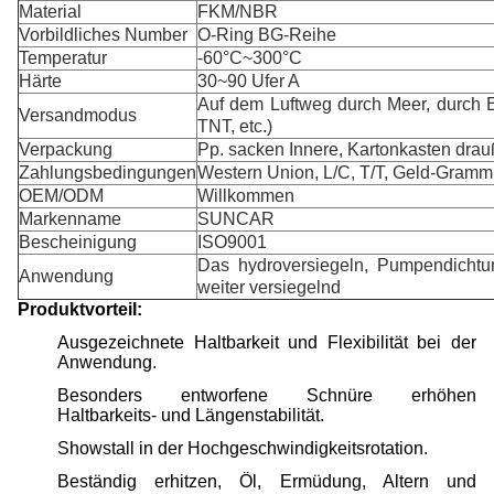
Material
FKM/NBR
Vorbildliches Number
O-Ring BG-Reihe
Temperatur
-60°C~300°C
Härte
30~90 Ufer A
Auf dem Luftweg durch Meer, durch 
Versandmodus
TNT, etc.)
Verpackung
Pp. sacken Innere, Kartonkasten drau
Zahlungsbedingungen
Western Union, L/C, T/T, Geld-Gramm
OEM/ODM
Willkommen
Markenname
SUNCAR
Bescheinigung
ISO9001
Das hydroversiegeln, Pumpendichtu
Anwendung
weiter versiegelnd
Produktvorteil:
Ausgezeichnete Haltbarkeit und Flexibilität bei der
Anwendung.
Besonders entworfene Schnüre erhöhen
Haltbarkeits- und Längenstabilität.
Showstall in der Hochgeschwindigkeitsrotation.
Beständig erhitzen, Öl, Ermüdung, Altern und