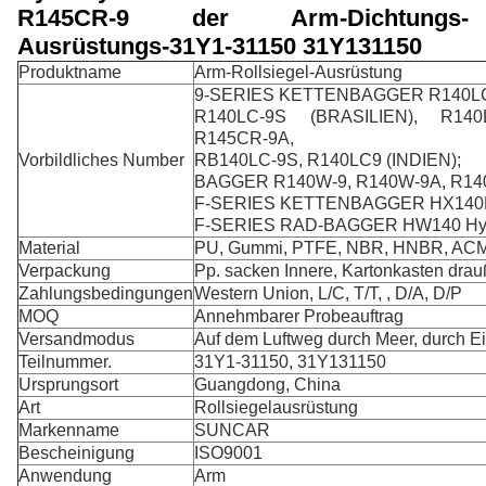
R145CR-9 der Arm-Dichtungs-
Ausrüstungs-31Y1-31150 31Y131150
Produktname
Arm-Rollsiegel-Ausrüstung
9-SERIES KETTENBAGGER R140LC-
R140LC-9S (BRASILIEN), R140
R145CR-9A,
Vorbildliches Number
RB140LC-9S, R140LC9 (INDIEN);
BAGGER R140W-9, R140W-9A, R14
F-SERIES KETTENBAGGER HX140
F-SERIES RAD-BAGGER HW140 Hy
Material
PU, Gummi, PTFE, NBR, HNBR, AC
Verpackung
Pp. sacken Innere, Kartonkasten drau
Zahlungsbedingungen
Western Union, L/C, T/T, , D/A, D/P
MOQ
Annehmbarer Probeauftrag
Versandmodus
Auf dem Luftweg durch Meer, durch Ei
Teilnummer.
31Y1-31150, 31Y131150
Ursprungsort
Guangdong, China
Art
Rollsiegelausrüstung
Markenname
SUNCAR
Bescheinigung
ISO9001
Anwendung
Arm