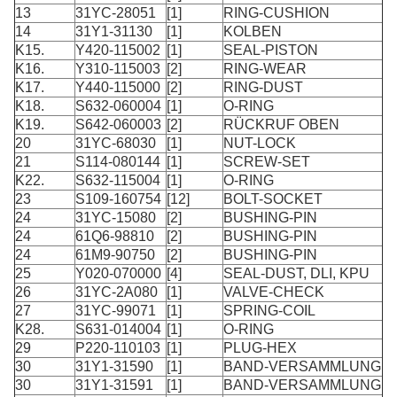
13
31YC-28051
[1]
RING-CUSHION
14
31Y1-31130
[1]
KOLBEN
K15.
Y420-115002
[1]
SEAL-PISTON
K16.
Y310-115003
[2]
RING-WEAR
K17.
Y440-115000
[2]
RING-DUST
K18.
S632-060004
[1]
O-RING
K19.
S642-060003
[2]
RÜCKRUF OBEN
20
31YC-68030
[1]
NUT-LOCK
21
S114-080144
[1]
SCREW-SET
K22.
S632-115004
[1]
O-RING
23
S109-160754
[12]
BOLT-SOCKET
24
31YC-15080
[2]
BUSHING-PIN
24
61Q6-98810
[2]
BUSHING-PIN
24
61M9-90750
[2]
BUSHING-PIN
25
Y020-070000
[4]
SEAL-DUST, DLI, KPU
26
31YC-2A080
[1]
VALVE-CHECK
27
31YC-99071
[1]
SPRING-COIL
K28.
S631-014004
[1]
O-RING
29
P220-110103
[1]
PLUG-HEX
30
31Y1-31590
[1]
BAND-VERSAMMLUNG
30
31Y1-31591
[1]
BAND-VERSAMMLUNG