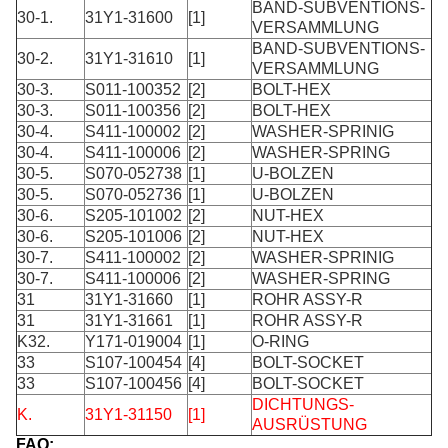
BAND-SUBVENTIONS-
30-1.
31Y1-31600
[1]
VERSAMMLUNG
BAND-SUBVENTIONS-
30-2.
31Y1-31610
[1]
VERSAMMLUNG
30-3.
S011-100352
[2]
BOLT-HEX
30-3.
S011-100356
[2]
BOLT-HEX
30-4.
S411-100002
[2]
WASHER-SPRINIG
30-4.
S411-100006
[2]
WASHER-SPRING
30-5.
S070-052738
[1]
U-BOLZEN
30-5.
S070-052736
[1]
U-BOLZEN
30-6.
S205-101002
[2]
NUT-HEX
30-6.
S205-101006
[2]
NUT-HEX
30-7.
S411-100002
[2]
WASHER-SPRINIG
30-7.
S411-100006
[2]
WASHER-SPRING
31
31Y1-31660
[1]
ROHR ASSY-R
31
31Y1-31661
[1]
ROHR ASSY-R
K32.
Y171-019004
[1]
O-RING
33
S107-100454
[4]
BOLT-SOCKET
33
S107-100456
[4]
BOLT-SOCKET
DICHTUNGS-
K.
31Y1-31150
[1]
AUSRÜSTUNG
FAQ: