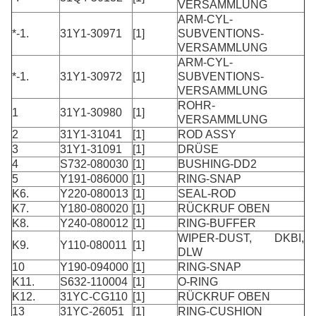
VERSAMMLUNG
ARM-CYL-
*-1.
31Y1-30971
[1]
SUBVENTIONS-
VERSAMMLUNG
ARM-CYL-
*-1.
31Y1-30972
[1]
SUBVENTIONS-
VERSAMMLUNG
ROHR-
1
31Y1-30980
[1]
VERSAMMLUNG
2
31Y1-31041
[1]
ROD ASSY
3
31Y1-31091
[1]
DRÜSE
4
S732-080030
[1]
BUSHING-DD2
5
Y191-086000
[1]
RING-SNAP
K6.
Y220-080013
[1]
SEAL-ROD
K7.
Y180-080020
[1]
RÜCKRUF OBEN
K8.
Y240-080012
[1]
RING-BUFFER
WIPER-DUST, DKBI,
K9.
Y110-080011
[1]
DLW
10
Y190-094000
[1]
RING-SNAP
K11.
S632-110004
[1]
O-RING
K12.
31YC-CG110
[1]
RÜCKRUF OBEN
13
31YC-26051
[1]
RING-CUSHION