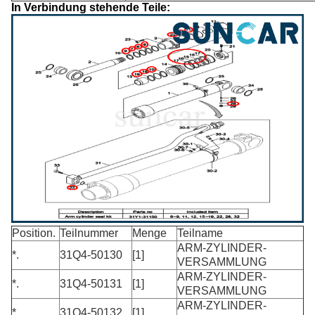
In Verbindung stehende Teile:
Position.
Teilnummer
Menge
Teilname
ARM-ZYLINDER-
*.
31Q4-50130
[1]
VERSAMMLUNG
ARM-ZYLINDER-
*.
31Q4-50131
[1]
VERSAMMLUNG
ARM-ZYLINDER-
*.
31Q4-50132
[1]