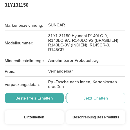
31Y131150
SUNCAR
Markenbezeichnung:
31Y1-31150 Hyundai R140LC-9,
R140LC-9A, R140LC-9S (BRASILIEN),
Modellnummer:
R140LC-9V (INDIEN), R145CR-9,
R145CR-
Annehmbarer Probeauftrag
Mindestbestellmenge:
Verhandelbar
Preis:
Pp.-Tasche nach innen, Kartonkasten
Verpackungsdetails:
draußen
Western Union, L/C, T/T, , D/A, D/P
Zahlungsbedingungen:
Beste Preis Erhalten
Jetzt Chatten
Einzelheiten
Beschreibung Des Produkts