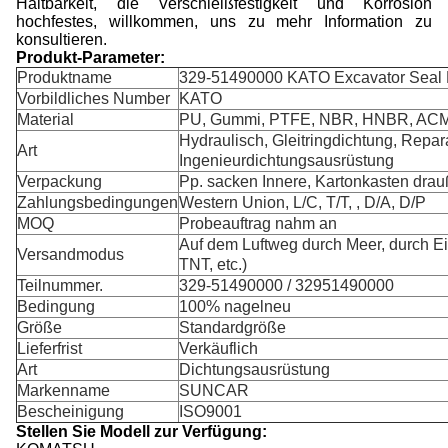
Haltbarkeit, die Verschleißfestigkeit und Korrosion
hochfestes, willkommen, uns zu mehr Information zu
konsultieren.
Produkt-Parameter:
Produktname
329-51490000 KATO Excavator Seal 
Vorbildliches Number
KATO
Material
PU, Gummi, PTFE, NBR, HNBR, ACM
Hydraulisch, Gleitringdichtung, Repar
Art
Ingenieurdichtungsausrüstung
Verpackung
Pp. sacken Innere, Kartonkasten drau
Zahlungsbedingungen
Western Union, L/C, T/T, , D/A, D/P
MOQ
Probeauftrag nahm an
Auf dem Luftweg durch Meer, durch E
Versandmodus
TNT, etc.)
Teilnummer.
329-51490000 / 32951490000
Bedingung
100% nagelneu
Größe
Standardgröße
Lieferfrist
Verkäuflich
Art
Dichtungsausrüstung
Markenname
SUNCAR
Bescheinigung
ISO9001
Stellen Sie Modell zur Verfügung: