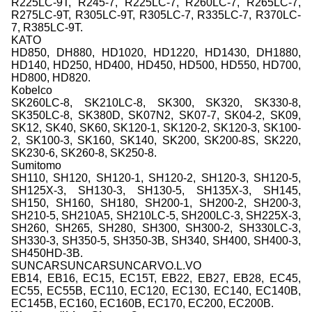
R225LC-9T, R245-7, R225LC-7, R260LC-7, R265LC-7,
R275LC-9T, R305LC-9T, R305LC-7, R335LC-7, R370LC-
7, R385LC-9T.
KATO
HD850, DH880, HD1020, HD1220, HD1430, DH1880,
HD140, HD250, HD400, HD450, HD500, HD550, HD700,
HD800, HD820.
Kobelco
SK260LC-8, SK210LC-8, SK300, SK320, SK330-8,
SK350LC-8, SK380D, SK07N2, SK07-7, SK04-2, SK09,
SK12, SK40, SK60, SK120-1, SK120-2, SK120-3, SK100-
2, SK100-3, SK160, SK140, SK200, SK200-8S, SK220,
SK230-6, SK260-8, SK250-8.
Sumitomo
SH110, SH120, SH120-1, SH120-2, SH120-3, SH120-5,
SH125X-3, SH130-3, SH130-5, SH135X-3, SH145,
SH150, SH160, SH180, SH200-1, SH200-2, SH200-3,
SH210-5, SH210A5, SH210LC-5, SH200LC-3, SH225X-3,
SH260, SH265, SH280, SH300, SH300-2, SH330LC-3,
SH330-3, SH350-5, SH350-3B, SH340, SH400, SH400-3,
SH450HD-3B.
SUNCARSUNCARSUNCARVO.L.VO
EB14, EB16, EC15, EC15T, EB22, EB27, EB28, EC45,
EC55, EC55B, EC110, EC120, EC130, EC140, EC140B,
EC145B, EC160, EC160B, EC170, EC200, EC200B.