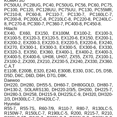
KOMATSU
PC50UU, PC28UG, PC40, PC50UG, PC56, PC60, PC75,
PC100, PC120, PC128UU, PC75UU, PC130, PC55MR,
PC210-8, PC60-8, PC110-7, PC130-7, PC160LC-7,
PC200-8, PC200LC-8, PC210LC-8, PC220-8, PC240LC-
8, PC270-8, PC300-7, PC360-7, PC400-8, PC450-8.
Hitachi
EX40, EX60, EX150, EX100M, EX100-2, EX100-3,
EX100-5, EX120-3, EX120-5, EX120-6, EX150, EX200-1,
EX200-2, EX200-3, EX220-3, EX220-5, EX220-6, EX240,
EX270, EX300-1, EX300-3, EX300-5, EX300-6, EX330,
EX320-3, EX350, EX360, EX400-1, EX400-2, EX400-3,
EX400-5, EX400-6, UH08, UH07, ZX55, ZX70, ZX100-1,
ZX100-2, ZX200, ZX210, ZX230-5, ZX240, ZX330, ZX360.
C.A.T
E110B, E200B, E320, E240, E300B, E330, D3C, D5, D5B,
D5D, D6C, D6D, D6H, D7G, D8K.
Daewoo
DH220, DH280, DH55-5, DH60-7, DH80GOLD, DH80-7,
DH130-2, SOLARS130, DH220-2/3/5, DH200, DH225-7,
DH280-3, DH258, DH215-9, DH225LC-9, DH320, DH320-
2/3, DH300LC-7, DH420LC-7.
Hyundai
R55-7, R55-7S, R60-7/9, R110-7, R80-7, R130LC-5,
R150W-7, R150LC-7, R190LC-5, R200, R215-7, R210,