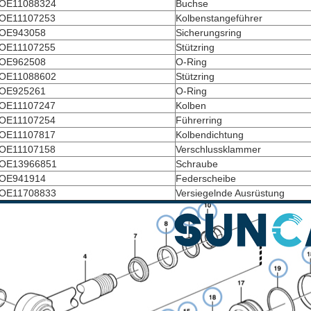
OE11088324
Buchse
OE11107253
Kolbenstangeführer
OE943058
Sicherungsring
OE11107255
Stützring
OE962508
O-Ring
OE11088602
Stützring
OE925261
O-Ring
OE11107247
Kolben
OE11107254
Führerring
OE11107817
Kolbendichtung
OE11107158
Verschlussklammer
OE13966851
Schraube
OE941914
Federscheibe
OE11708833
Versiegelnde Ausrüstung