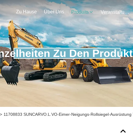
Zu Hause
Über Uns
Produits
Veranstaltungen
nzelheiten Zu Den Produk
>
11708833 SUNCARVO.L.VO-Eimer-Neigungs-Rollsiegel-Ausrüstung 