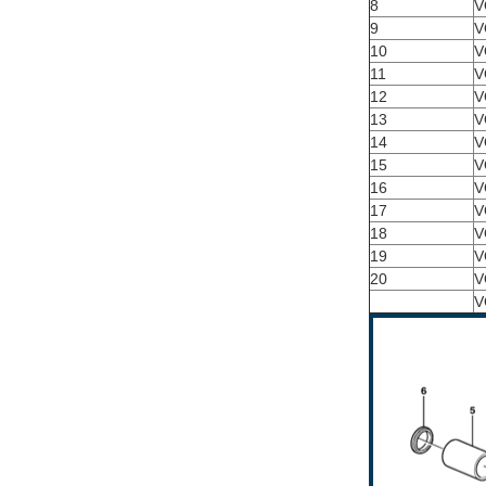
8
V
9
V
10
V
11
V
12
V
13
V
14
V
15
V
16
V
17
V
18
V
19
V
20
V
V