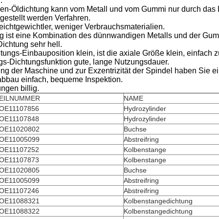
.
en-Öldichtung kann vom Metall und vom Gummi nur durch das D
gestellt werden Verfahren.
eichtgewichtler, weniger Verbrauchsmaterialien.
g ist eine Kombination des dünnwandigen Metalls und der Gummit
ichtung sehr hell.
chtungs-Einbauposition klein, ist die axiale Größe klein, einfac
ungs-Dichtungsfunktion gute, lange Nutzungsdauer.
ung der Maschine und zur Exzentrizität der Spindel haben Sie 
abbau einfach, bequeme Inspektion.
ngen billig.
EILNUMMER
NAME
OE11107856
Hydrozylinder
OE11107848
Hydrozylinder
OE11020802
Buchse
OE11005099
Abstreifring
OE11107252
Kolbenstange
OE11107873
Kolbenstange
OE11020805
Buchse
OE11005099
Abstreifring
OE11107246
Abstreifring
OE11088321
Kolbenstangedichtung
OE11088322
Kolbenstangedichtung