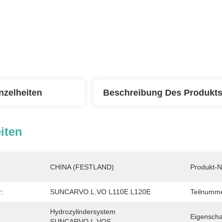
nzelheiten
Beschreibung Des Produkt
iten
CHINA (FESTLAND)
Produkt-
:
SUNCARVO.L.VO L110E L120E
Teilnumme
Hydrozylindersystem 
Eigenscha
SUNCARVO.L.VOS