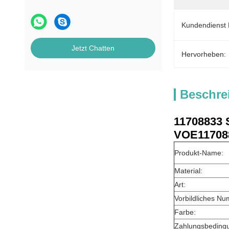
Kundendienst 
Jetzt Chatten
Hervorheben:
Beschre
11708833
VOE117088
Produkt-Name:
Material:
Art:
Vorbildliches Nu
Farbe:
Zahlungsbeding