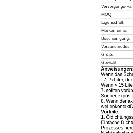
Versorgungs-Fähi
MOQ:
Eigenschaft:
Markenname:
Bescheinigung:
Versandmodus:
Größe
Gewicht
Anweisungen
Wenn das Schmie
‐ 7 15 Liter, de
Wenn > 15 Liter
7. sollten vor
Sonnenexposit
8. Wenn der ax
wellenkontaktD
Vorteile:
1.
Öldichtungsst
Einfache Dicht
Prozesses herg