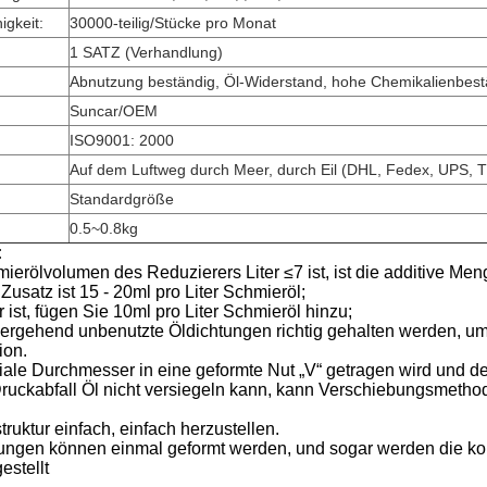
gkeit:
30000-teilig/Stücke pro Monat
1 SATZ (Verhandlung)
Abnutzung beständig, Öl-Widerstand, hohe Chemikalienbest
Suncar/OEM
ISO9001: 2000
Auf dem Luftweg durch Meer, durch Eil (DHL, Fedex, UPS, T
Standardgröße
0.5~0.8kg
:
rölvolumen des Reduzierers Liter ≤7 ist, ist die additive Meng
r Zusatz ist 15 ‐ 20ml pro Liter Schmieröl;
 ist, fügen Sie 10ml pro Liter Schmieröl hinzu;
übergehend unbenutzte Öldichtungen richtig gehalten werden, u
ion.
iale Durchmesser in eine geformte Nut „V“ getragen wird und de
ruckabfall Öl nicht versiegeln kann, kann Verschiebungsmet
ruktur einfach, einfach herzustellen.
ungen können einmal geformt werden, und sogar werden die k
estellt