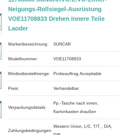
Neigungs-Rollsiegel-Ausrüstung
VOE11708833 Drehen Innere Teile
Laoder
Markenbezeichnung:
SUNCAR
Modellnummer:
VOE11708833
Mindestbestellmenge:
Probeauftrag Acceptiable
Preis:
Verhandelbar
Pp.-Tasche nach innen,
Verpackungsdetails:
Kartonkasten draußen
Western Union, L/C, T/T, , D/A,
Zahlungsbedingungen:
D/P