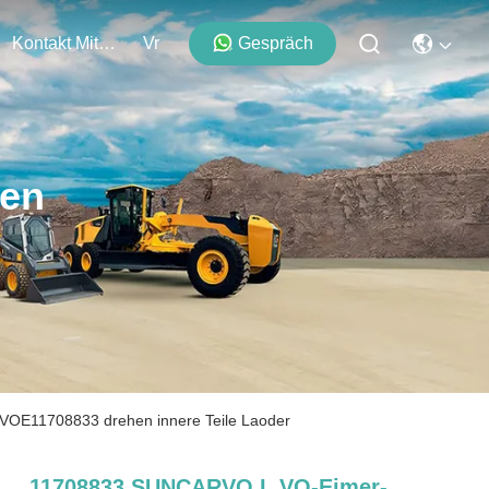
Kontakt Mit Uns
Vr
Gespräch
ten
VOE11708833 drehen innere Teile Laoder
11708833 SUNCARVO.L.VO-Eimer-