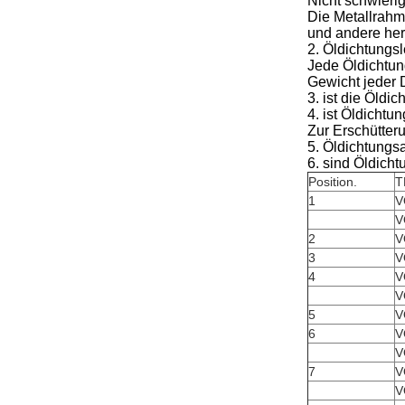
Nicht schwierig
Die Metallrahm
und andere her
2. Öldichtungsl
Jede Öldichtun
Gewicht jeder D
3. ist die Öldi
4. ist Öldicht
Zur Erschütter
5. Öldichtungs
6. sind Öldichtu
Position.
T
1
V
V
2
V
3
V
4
V
V
5
V
6
V
V
7
V
V