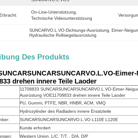
On-Line-Unterstützung, 
Erbracht:
Versorgun
Technische Videounterstützung
SUNCARVO.L.VO-Dichtungs-Ausrüstung
, 
Eimer-Neigun
Hydraulische Rollsiegelausrüstung
ibung Des Produkts
 SUNCARSUNCARSUNCARVO.L.VO-Eimer-Nei
33 drehen innere Teile Laoder
11708833 SUNCARSUNCARSUNCARVO.L.VO-Eimer-Neigungs
Ausrüstung VOE11708833 drehen innere Teile Laoder
PU, Gummi, PTFE, NBR, HNBR, ACM, VMQ
Hydrozylinder des Radladers innere Ersatzteile
mber:
SUNCARSUNCARSUNCARVO.L.VO L110E L120E
Kunde erfordert
ungen:
Western Union, L/C, T/T, , D/A, D/P