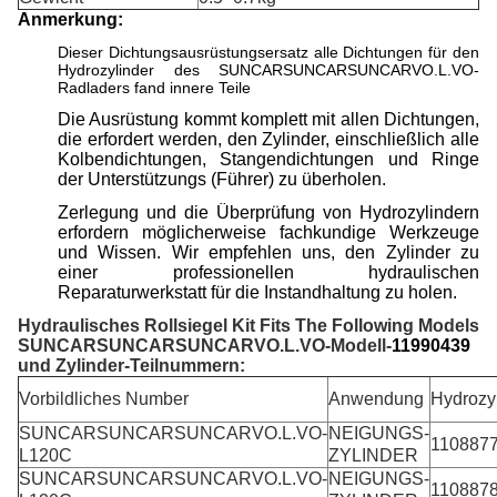
Anmerkung:
Dieser Dichtungsausrüstungsersatz alle Dichtungen für den
Hydrozylinder des SUNCARSUNCARSUNCARVO.L.VO-
Radladers fand innere Teile
Die Ausrüstung kommt komplett mit allen Dichtungen,
die erfordert werden, den Zylinder, einschließlich alle
Kolbendichtungen, Stangendichtungen und Ringe
der Unterstützungs (Führer) zu überholen.
Zerlegung und die Überprüfung von Hydrozylindern
erfordern möglicherweise fachkundige Werkzeuge
und Wissen. Wir empfehlen uns, den Zylinder zu
einer professionellen hydraulischen
Reparaturwerkstatt für die Instandhaltung zu holen.
Hydraulisches Rollsiegel Kit Fits The Following Models
SUNCARSUNCARSUNCARVO.L.VO-Modell-
11990439
und Zylinder-Teilnummern:
Vorbildliches Number
Anwendung
Hydrozy
SUNCARSUNCARSUNCARVO.L.VO-
NEIGUNGS-
110887
L120C
ZYLINDER
SUNCARSUNCARSUNCARVO.L.VO-
NEIGUNGS-
110887