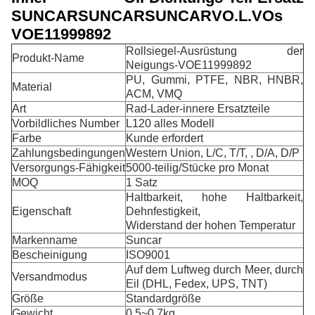
SUNCARSUNCARSUNCARVO.L.VOs
VOE11999892
Rollsiegel-Ausrüstung der
Produkt-Name
Neigungs-VOE11999892
PU, Gummi, PTFE, NBR, HNBR,
Material
ACM, VMQ
Art
Rad-Lader-innere Ersatzteile
Vorbildliches Number
L120 alles Modell
Farbe
Kunde erfordert
Zahlungsbedingungen
Western Union, L/C, T/T, , D/A, D/P
Versorgungs-Fähigkeit
5000-teilig/Stücke pro Monat
MOQ
1 Satz
Haltbarkeit, hohe Haltbarkeit,
Eigenschaft
Dehnfestigkeit,
Widerstand der hohen Temperatur
Markenname
Suncar
Bescheinigung
ISO9001
Auf dem Luftweg durch Meer, durch
Versandmodus
Eil (DHL, Fedex, UPS, TNT)
Größe
Standardgröße
Gewicht
0.5~0.7kg