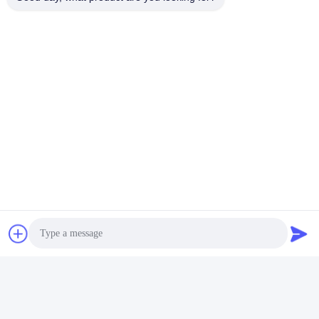
4448399 Öldichtungs-Reparatur-Set
Rollsiegelausrüstung Mit 4448398 Booms
Dichtungsausrüstung Mit 4448398 Booms
Schnelle Kontaktaufnahme
Anschrift
No.7, Weg 3, nördlich LianXi-Dorfs, Dongpu-Stadt, Tianhe-
Bezirk, Guangzhou, China
Tel.
86--14749308310
Photo