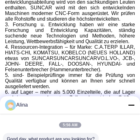
entwicklungsabteilung wird von den sachkundigen Leuten
enthalten. SUNCAR wird mit den sich entwickelnden
Maschinen moderner CNC-Form ausgerüstet. Wir prüfen
alle Rohstoffe und studieren die höchstentwickelten.
3. Forschung u. Entwicklung haben wir eine starke
Forschung und Entwicklung Kapazitäten, ständig
suchende neue Technologien und Methoden, höhere
Leistung, Wettbewerbsfähigkeit und Qualität zu erzielen.
4. Ressourcen-Integration – für Marke: C.A.TERP ILLAR,
HIATS-CHI, KOMATSU, KOBELCO (NEUES HOLLAND)
etwas von SUNCARSUNCARSUNCARVO.L.VO-, JCB-,
JOHN- DEERE, FALL-, DOOSAN-, HYUNDAI- und
Felsenunterbrecher (Hammerunterbrecher).
5. sind- Beispielprüflinge immer für die Prüfung von
Qualität verfügbar und können an Ihnen sehr schnell
ausgeliefert werden.
6. auf Lager – mehr als 5.000 Einzelteile, die auf Lager
und in unserem Inventar, Zoll und metrische Größen
verfügbar, sind verfügbar. Ein Endservice und unmittelbare
Alina
Lieferung.
7. Nach Verkäufen – 6 Monate Garantie. Wir stellen eine
große Vielfalt der Unterstützung, wie Instandhaltungs- und
5:56 AM
Wartungsunterstützung zur Verfügung.
Good day, what product are you looking for?
Stichworte: