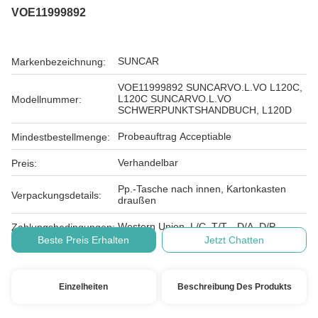
VOE11999892
SUNCAR
Markenbezeichnung:
VOE11999892 SUNCARVO.L.VO L120C,
L120C SUNCARVO.L.VO
Modellnummer:
SCHWERPUNKTSHANDBUCH, L120D
Probeauftrag Acceptiable
Mindestbestellmenge:
Verhandelbar
Preis:
Pp.-Tasche nach innen, Kartonkasten
Verpackungsdetails:
draußen
Western Union, L/C, T/T, , D/A, D/P
Zahlungsbedingungen:
Beste Preis Erhalten
Jetzt Chatten
Einzelheiten
Beschreibung Des Produkts