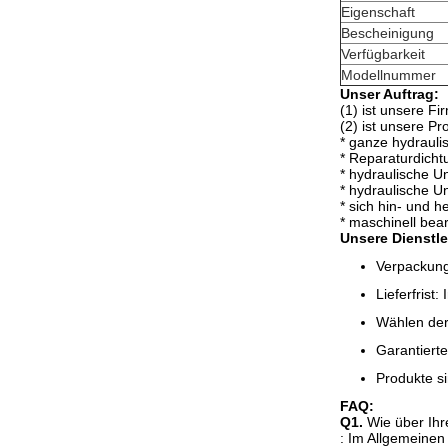
Eigenschaft
Bescheinigung
Verfügbarkeit
Modellnummer
Unser Auftrag:
(1) ist unsere F
(2) ist unsere Pr
* ganze hydrauli
* Reparaturdic
* hydraulische U
* hydraulische U
* sich hin- und 
* maschinell bea
Unsere Dienstl
Verpackung
Lieferfris
Wählen der
Garantierte
Produkte s
FAQ:
Q1.
Wie über Ihre
: Im Allgemeinen