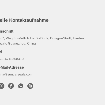
elle Kontaktaufnahme
nschrift
o.7, Weg 3, nördlich LianXi-Dorfs, Dongpu-Stadt, Tianhe-
ezirk, Guangzhou, China
l.
6--14749308310
-Mail-Adresse
lina@suncarseals.com