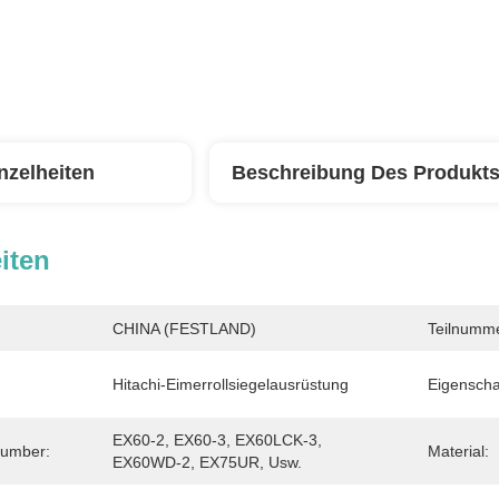
nzelheiten
Beschreibung Des Produkt
iten
CHINA (FESTLAND)
Teilnumme
Hitachi-Eimerrollsiegelausrüstung
Eigenscha
EX60-2, EX60-3, EX60LCK-3, 
Number:
Material:
EX60WD-2, EX75UR, Usw.