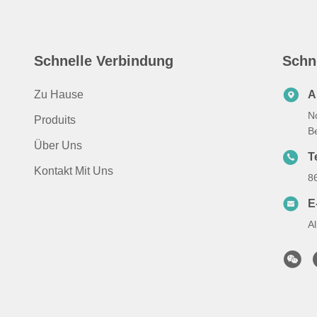
Schnelle Verbindung
Schn
Zu Hause
A
N
Produits
B
Über Uns
Te
Kontakt Mit Uns
8
E
A