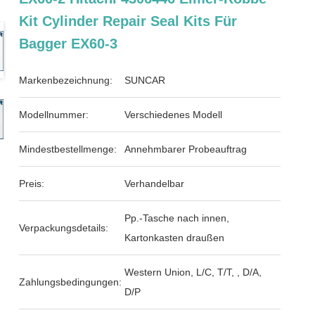
Kit Cylinder Repair Seal Kits Für
Bagger EX60-3
Markenbezeichnung:
SUNCAR
Modellnummer:
Verschiedenes Modell
Mindestbestellmenge:
Annehmbarer Probeauftrag
Preis:
Verhandelbar
Pp.-Tasche nach innen,
Verpackungsdetails:
Kartonkasten draußen
Western Union, L/C, T/T, , D/A,
Zahlungsbedingungen:
D/P