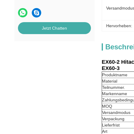
Versandmodus
Hervorheben:
Jetzt Chatten
Beschre
EX60-2 Hita
EX60-3
Produktname
Material
Teilnummer.
Markenname
Zahlungsbeding
MOQ
Versandmodus
Verpackung
Lieferfrist
Art