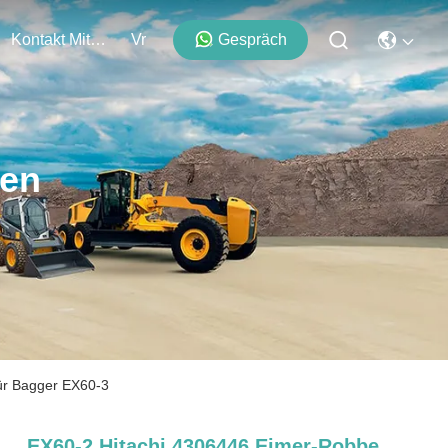
Kontakt Mit Uns
Vr
Gespräch
ten
für Bagger EX60-3
EX60-2 Hitachi 4306446 Eimer-Robbe