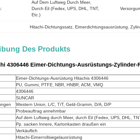
Auf Dem Luftweg Durch Meer, 
:
Durch Eil (Fedex, UPS, DHL, TNT, 
Versorgun
Etc.)
Hitachi-Dichtungssatz
, 
Eimerdichtungsausrüstung
, 
Zyli
ibung Des Produkts
chi 4306446 Eimer-Dichtungs-Ausrüstungs-Zylinder-
Eimer-Dichtungs-Ausrüstung Hitachis 4306446
PU, Gummi, PTFE, NBR, HNBR, ACM, VMQ
4306446
SUNCAR
ungen
Western Union, L/C, T/T, Geld-Gramm, D/A, D/P
Probeauftrag annehmbar
Auf dem Luftweg durch Meer, durch Eil (Fedex, UPS, DHL, TNT
Pp. sacken Innere, Kartonkasten draußen ein
Verkäuflich
Hitachi-Eimerrollsiegelausrüstung