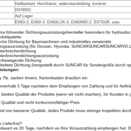
Haltbarkeit, Hochhärte, widerstandsfähig, konkret
ISO9001
Auf Lager
EX60-2, EX60-3, EX60LCK-3, EX60WD-2, EX75UR, usw.
irma führender Dichtungsausrüstungshersteller besonders für hydraulisc
oduktpalette:
sche Dichtung für Baumaschinen und industrielles verwendet.
htungsausrüstung (für Doosan, Hyundai, SUNCARSUNCARSUNCARVO.L.
nterbrecherdichtung
nterbrecherdichtungsausrüstung
herbewegende Dichtung
rbeitete Dichtung (hergestellt durch SUNCAR für Sondergröße durch spez
eistungen:
: Pp. sacken Innere, Kartonkasten draußen ein.
t: Innerhalb 3 Tage nachdem dem Empfangen von Zahlung und für Aufträg
 besten Qualität der Produkte (wenn wir nicht machen), für Kunden in
 Qualität und recht konkurrenzfähiger Preis.
ind von besserer Qualität. Jedes Produkt muss strenge Inspektion dur
 Lieferfrist?
 dauert es 20 Tage, nachdem es Ihre Vorauszahlung empfangen hat. Die 