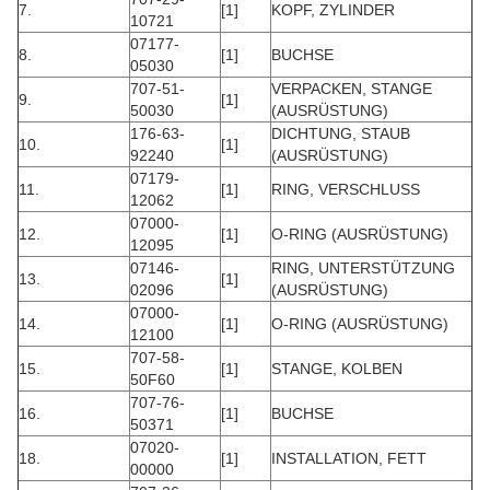
7.
[1]
KOPF, ZYLINDER
10721
07177-
8.
[1]
BUCHSE
05030
707-51-
VERPACKEN, STANGE
9.
[1]
50030
(AUSRÜSTUNG)
176-63-
DICHTUNG, STAUB
10.
[1]
92240
(AUSRÜSTUNG)
07179-
11.
[1]
RING, VERSCHLUSS
12062
07000-
12.
[1]
O-RING (AUSRÜSTUNG)
12095
07146-
RING, UNTERSTÜTZUNG
13.
[1]
02096
(AUSRÜSTUNG)
07000-
14.
[1]
O-RING (AUSRÜSTUNG)
12100
707-58-
15.
[1]
STANGE, KOLBEN
50F60
707-76-
16.
[1]
BUCHSE
50371
07020-
18.
[1]
INSTALLATION, FETT
00000