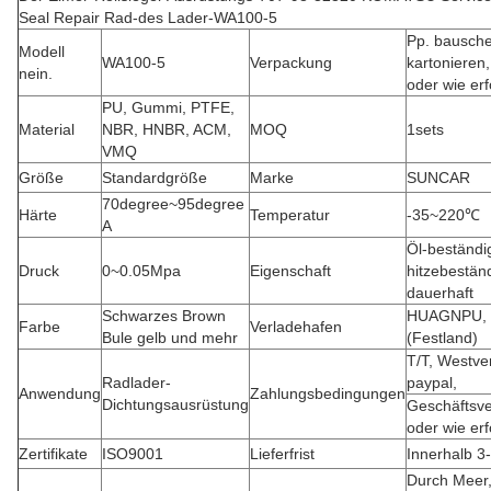
Seal Repair Rad-des Lader-WA100-5
Pp. bausche
Modell
WA100-5
Verpackung
kartonieren,
nein.
oder wie erf
PU, Gummi, PTFE,
Material
NBR, HNBR, ACM,
MOQ
1sets
VMQ
Größe
Standardgröße
Marke
SUNCAR
70degree~95degree
Härte
Temperatur
-35~220℃
A
Öl-beständi
Druck
0~0.05Mpa
Eigenschaft
hitzebeständ
dauerhaft
Schwarzes Brown
HUAGNPU, 
Farbe
Verladehafen
Bule gelb und mehr
(Festland)
T/T, Westve
Radlader-
paypal,
Anwendung
Zahlungsbedingungen
Dichtungsausrüstung
Geschäftsve
oder wie er
Zertifikate
ISO9001
Lieferfrist
Innerhalb 3
Durch Meer