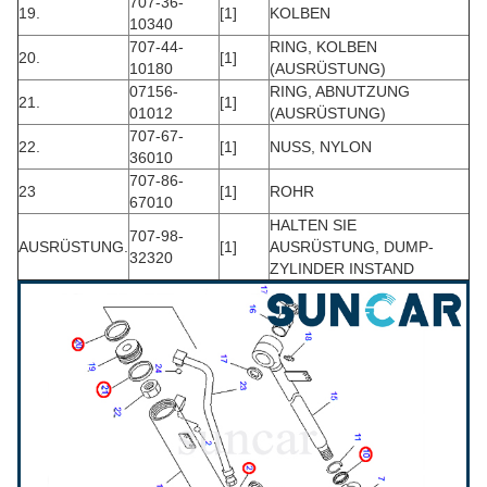
707-36-
19.
[1]
KOLBEN
10340
707-44-
RING, KOLBEN
20.
[1]
10180
(AUSRÜSTUNG)
07156-
RING, ABNUTZUNG
21.
[1]
01012
(AUSRÜSTUNG)
707-67-
22.
[1]
NUSS, NYLON
36010
707-86-
23
[1]
ROHR
67010
HALTEN SIE
707-98-
AUSRÜSTUNG.
[1]
AUSRÜSTUNG, DUMP-
32320
ZYLINDER INSTAND