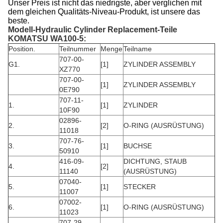
Unser Preis ist nicht das niedrigste, aber verglichen mit
dem gleichen Qualitäts-Niveau-Produkt, ist unsere das
beste.
Modell-Hydraulic Cylinder Replacement-
Teile
KOMATSU WA100-5:
Position.
Teilnummer
Menge
Teilname
707-00-
G1.
[1]
ZYLINDER ASSEMBLY
XZ770
707-00-
[1]
ZYLINDER ASSEMBLY
0E790
707-11-
1.
[1]
ZYLINDER
10F90
02896-
2.
[2]
O-RING (AUSRÜSTUNG)
11018
707-76-
3.
[1]
BUCHSE
50910
416-09-
DICHTUNG, STAUB
4.
[2]
11140
(AUSRÜSTUNG)
07040-
5.
[1]
STECKER
11007
07002-
6.
[1]
O-RING (AUSRÜSTUNG)
11023
707-29-