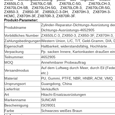
ZX650LC-3, ZX670LC-5B, ZX670LC-5G, ZX670LCH-3,
ZX670LCH-5B, ZX670LCH-5G, ZX670LCR-3, ZX670LCR-5G,
ZX850-3, ZX850-3F, ZX850LC-3-DH, ZX870H-3, ZX870H-3-
HCMC, ZX870H-3F, ZX870R-3, ZX870R-3F.
Produkt-Parameter:
Zylinder-Reparatur-Dichtungs-Ausrüstung de
Produktname
Dichtungs-Ausrüstungs-4652905
Vorbildliches Number
ZX650LC-3, ZX850-3, ZX850-3F, ZX870H-3, 
Zahlungsbedingungen
Western Union, L/C, T/T, Geld-Gramm, D/A, 
Eigenschaft
Haltbarkeit, widerstandsfähig, Hochhärte…
Verpackung
Pp. sacken Innere, Kartonkasten draußen ein
Teilnummer.
4652905
MOQ
Annehmbarer Probeauftrag
Auf dem Luftweg durch Meer, durch Eil (Fed
Versandmodus
etc.)
Material
PU, Gummi, PTFE, NBR, HNBR, ACM, VMQ
Ursprungsort
Guangdong, China
Lieferfrist
Verkäuflich
Art
Hitachi-Ersatzausrüstungen
Markenname
SUNCAR
Bescheinigung
ISO9001
Farbe
Schwarzes weißes Braun