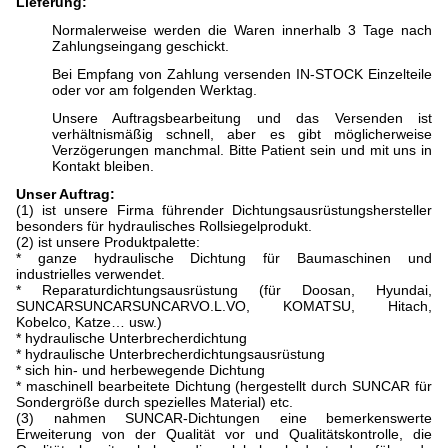
Lieferung:
Normalerweise werden die Waren innerhalb 3 Tage nach
Zahlungseingang geschickt.
Bei Empfang von Zahlung versenden IN-STOCK Einzelteile
oder vor am folgenden Werktag.
Unsere Auftragsbearbeitung und das Versenden ist
verhältnismäßig schnell, aber es gibt möglicherweise
Verzögerungen manchmal. Bitte Patient sein und mit uns in
Kontakt bleiben.
Unser Auftrag:
(1) ist unsere Firma führender Dichtungsausrüstungshersteller
besonders für hydraulisches Rollsiegelprodukt.
(2) ist unsere Produktpalette:
* ganze hydraulische Dichtung für Baumaschinen und
industrielles verwendet.
* Reparaturdichtungsausrüstung (für Doosan, Hyundai,
SUNCARSUNCARSUNCARVO.L.VO, KOMATSU, Hitach,
Kobelco, Katze… usw.)
* hydraulische Unterbrecherdichtung
* hydraulische Unterbrecherdichtungsausrüstung
* sich hin- und herbewegende Dichtung
* maschinell bearbeitete Dichtung (hergestellt durch SUNCAR für
Sondergröße durch spezielles Material) etc.
(3) nahmen SUNCAR-Dichtungen eine bemerkenswerte
Erweiterung von der Qualität vor und Qualitätskontrolle, die