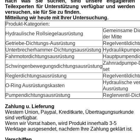
nach was Sie suchen, sind unsere engagierten
Teilexperten für Unterstützung verfügbar und werden
versuchen, sie für Sie zu finden.
Mitteilung wir heute mit Ihrer Untersuchung.
Produkt-Kategorien:
Gemeinsame Dic
Hydraulische Rollsiegelausrüstung
der Mitte
Getriebe-Dichtungs-Ausrüstung
Regelventildich
Unterbrecherhammer-Dichtungsausrüstung
Hydraulikpumpe
Fahrmotordichtungsausrüstung
Hauptpumpendic
Zahnradpumpe-D
Schwingenbewegungsdichtungsausrüstung
set
Reglerdichtungsausrüstung
Regelventildich
Hydraulische ve
O-Ring Ausrüstungskasten
Ausrüstung
Pumpendichtungsausrüstung
Reglerventil-Di
Zahlung u. Lieferung
Western Union, Paypal, Kreditkarte, Übertragungsurkunde
sind verfügbar.
Wenn wir Vorrat haben, wird Produkt innerhalb 3-5
Werktage ausgesendet, nachdem Ihre Zahlung geklärt ist.
Verschiffen