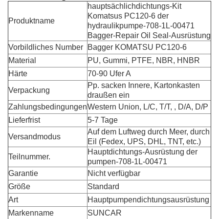
hauptsächlichdichtungs-Kit
Komatsus PC120-6 der
Produktname
hydraulikpumpe-708-1L-00471
Bagger-Repair Oil Seal-Ausrüstung
Vorbildliches Number
Bagger KOMATSU PC120-6
Material
PU, Gummi, PTFE, NBR, HNBR
Härte
70-90 Ufer A
Pp. sacken Innere, Kartonkasten
Verpackung
draußen ein
Zahlungsbedingungen
Western Union, L/C, T/T, , D/A, D/P
Lieferfrist
5-7 Tage
Auf dem Luftweg durch Meer, durch
Versandmodus
Eil (Fedex, UPS, DHL, TNT, etc.)
Hauptdichtungs-Ausrüstung der
Teilnummer.
pumpen-708-1L-00471
Garantie
Nicht verfügbar
Größe
Standard
Art
Hauptpumpendichtungsausrüstung
Markenname
SUNCAR