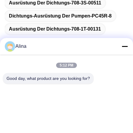
Ausrüstung Der Dichtungs-708-3S-00511
Dichtungs-Ausrüstung Der Pumpen-PC45R-8
Ausrüstung Der Dichtungs-708-1T-00131
Alina
Schnelle Kontaktaufnahme
5:12 PM
Good day, what product are you looking for?
Anschrift
No.7, Weg 3, nördlich LianXi-Dorfs, Dongpu-Stadt, Tianhe-
Bezirk, Guangzhou, China
Tel.
86--14749308310
E-Mail-Adresse