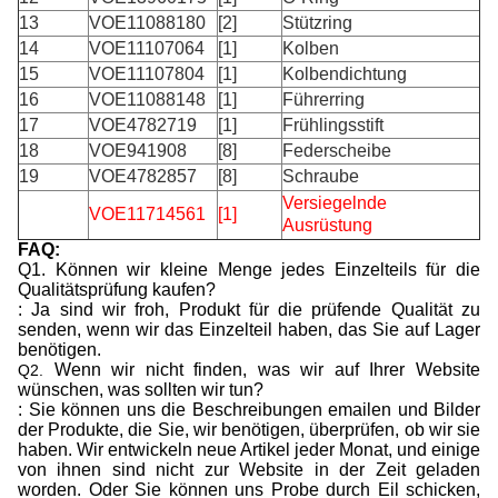
13
VOE11088180
[2]
Stützring
14
VOE11107064
[1]
Kolben
15
VOE11107804
[1]
Kolbendichtung
16
VOE11088148
[1]
Führerring
17
VOE4782719
[1]
Frühlingsstift
18
VOE941908
[8]
Federscheibe
19
VOE4782857
[8]
Schraube
Versiegelnde
VOE11714561
[1]
Ausrüstung
FAQ:
Q1. Können wir kleine Menge jedes Einzelteils für die
Qualitätsprüfung kaufen?
: Ja sind wir froh, Produkt für die prüfende Qualität zu
senden, wenn wir das Einzelteil haben, das Sie auf Lager
benötigen.
Wenn wir nicht finden, was wir auf Ihrer Website
Q2.
wünschen, was sollten wir tun?
: Sie können uns die Beschreibungen emailen und Bilder
der Produkte, die Sie, wir benötigen, überprüfen, ob wir sie
haben. Wir entwickeln neue Artikel jeder Monat, und einige
von ihnen sind nicht zur Website in der Zeit geladen
worden. Oder Sie können uns Probe durch Eil schicken,