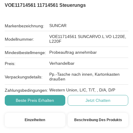
VOE11714561 11714561 Steuerungs
SUNCAR
Markenbezeichnung:
VOE11714561 SUNCARVO.L.VO L220E,
Modellnummer:
L220F
Probeauftrag annehmbar
Mindestbestellmenge:
Verhandelbar
Preis:
Pp.-Tasche nach innen, Kartonkasten
Verpackungsdetails:
draußen
Western Union, L/C, T/T, , D/A, D/P
Zahlungsbedingungen:
Beste Preis Erhalten
Jetzt Chatten
Einzelheiten
Beschreibung Des Produkts