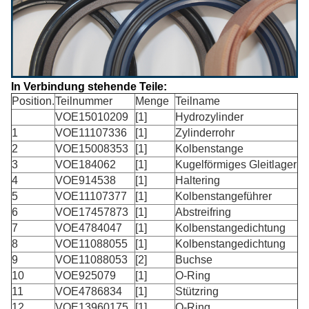
In Verbindung stehende Teile:
Position.
Teilnummer
Menge
Teilname
VOE15010209
[1]
Hydrozylinder
1
VOE11107336
[1]
Zylinderrohr
2
VOE15008353
[1]
Kolbenstange
3
VOE184062
[1]
Kugelförmiges Gleitlager
4
VOE914538
[1]
Haltering
5
VOE11107377
[1]
Kolbenstangeführer
6
VOE17457873
[1]
Abstreifring
7
VOE4784047
[1]
Kolbenstangedichtung
8
VOE11088055
[1]
Kolbenstangedichtung
9
VOE11088053
[2]
Buchse
10
VOE925079
[1]
O-Ring
11
VOE4786834
[1]
Stützring
12
VOE13960175
[1]
O-Ring