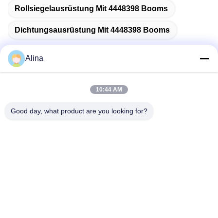
Rollsiegelausrüstung Mit 4448398 Booms
Dichtungsausrüstung Mit 4448398 Booms
Alina
Schnelle Kontaktaufnahme
10:44 AM
Good day, what product are you looking for?
Anschrift
No.7, Weg 3, nördlich LianXi-Dorfs, Dongpu-Stadt, Tianhe-
Bezirk, Guangzhou, China
Tel.
86--14749308310
E-Mail-Adresse
Alina@suncarseals.com