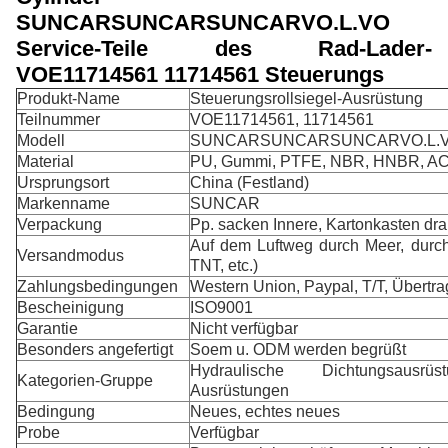
SUNCARSUNCARSUNCARVO.L.VO
Service-Teile des Rad-Lader-
VOE11714561 11714561 Steuerungs
Produkt-Name
Steuerungsrollsiegel-Ausrüstung
Teilnummer
VOE11714561, 11714561
Modell
SUNCARSUNCARSUNCARVO.L.VO
Material
PU, Gummi, PTFE, NBR, HNBR, A
Ursprungsort
China (Festland)
Markenname
SUNCAR
Verpackung
Pp. sacken Innere, Kartonkasten dr
Auf dem Luftweg durch Meer, durc
Versandmodus
TNT, etc.)
Zahlungsbedingungen
Western Union, Paypal, T/T, Übertr
Bescheinigung
ISO9001
Garantie
Nicht verfügbar
Besonders angefertigt
Soem u. ODM werden begrüßt
Hydraulische Dichtungsausrüs
Kategorien-Gruppe
Ausrüstungen
Bedingung
Neues, echtes neues
Probe
Verfügbar