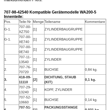
707-98-42540 Kompatible Gerätemodelle WA200-5
Innenteile:
Pos.
Teile-Nr
Menge
Teilename
Kommentare
707-00-
G-1.
[1]
ZYLINDERBAUGRUPPE
XZ750
707-00-
G-1.
[1]
ZYLINDERBAUGRUPPE
XE740
707-00-
[1]
ZYLINDERBAUGRUPPE
0E740
707-11-
1.
[1]
ZYLINDER
13540
707-76-
2.
[1]
BUCHSE
0,84 kg.
70720
418-09-
DICHTUNG, STAUB
3.
[2]
0,1 kg.
11110
(KIT)
707-29-
4.
[1]
KOPF, ZYLINDER
13240
707-52-
5.
[1]
BUCHSE
0,14 kg.
10660
707-51-
PACKUNGSSTANGE
6.
[1]
0,031 kg.