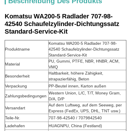
Beschreibung Des Produkts
Komatsu WA200-5 Radlader 707-98-
42540 Schaufelzylinder-Dichtungssatz
Standard-Service-Kit
Komatsu WA200-5 Radlader 707-98-
Produktname
42540 Schaufelzylinder-Dichtungssatz
Standard-Service-Kit
PU, Gummi, PTFE, NBR, HNBR, ACM,
Material
VMQ
Haltbarkeit, höhere Zähigkeit,
Besonderheit
strapazierfähig, Beton
Verpackung
PP-Beutel innen, Karton außen
Western Union, L/C, T/T, Money Gram,
Zahlungsbedingungen
D/A, D/P
Auf dem Luftweg, auf dem Seeweg, per
Versandart
Express (FedEx, UPS, DHL, TNT usw.)
Teile-Nr.
707-98-42540 / 7079842540
Ladehafen
HUAGNPU, China (Festland)