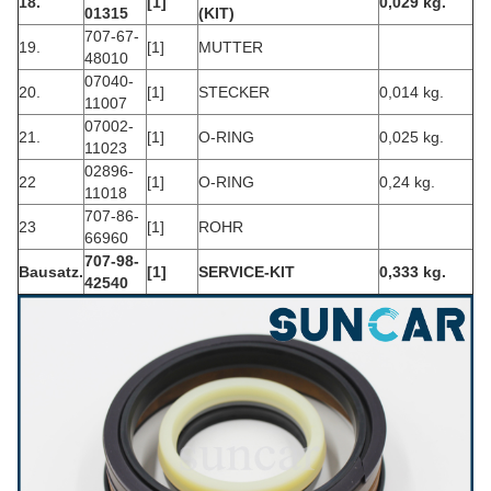
18.
[1]
0,029 kg.
01315
(KIT)
707-67-
19.
[1]
MUTTER
48010
07040-
20.
[1]
STECKER
0,014 kg.
11007
07002-
21.
[1]
O-RING
0,025 kg.
11023
02896-
22
[1]
O-RING
0,24 kg.
11018
707-86-
23
[1]
ROHR
66960
707-98-
Bausatz.
[1]
SERVICE-KIT
0,333 kg.
42540