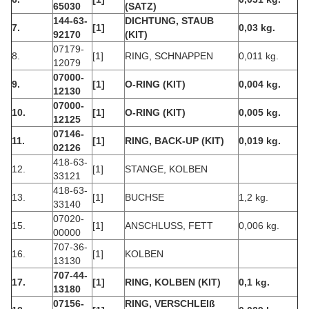
65030
(SATZ)
144-63-
DICHTUNG, STAUB
7.
[1]
0,03 kg.
92170
(KIT)
07179-
8.
[1]
RING, SCHNAPPEN
0,011 kg.
12079
07000-
9.
[1]
O-RING (KIT)
0,004 kg.
12130
07000-
10.
[1]
O-RING (KIT)
0,005 kg.
12125
07146-
11.
[1]
RING, BACK-UP (KIT)
0,019 kg.
02126
418-63-
12.
[1]
STANGE, KOLBEN
33121
418-63-
13.
[1]
BUCHSE
1,2 kg.
33140
07020-
15.
[1]
ANSCHLUSS, FETT
0,006 kg.
00000
707-36-
16.
[1]
KOLBEN
13130
707-44-
17.
[1]
RING, KOLBEN (KIT)
0,1 kg.
13180
07156-
RING, VERSCHLEIß