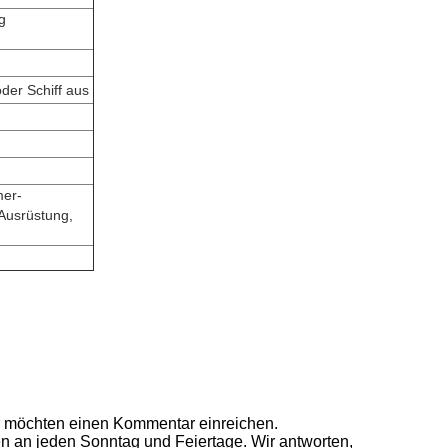
g
oder Schiff
aus
mer-
-Ausrüstung,
r möchten einen Kommentar einreichen.
n an jeden Sonntag und Feiertage. Wir antworten,