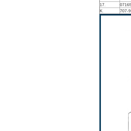
17.
0716
K.
707-9