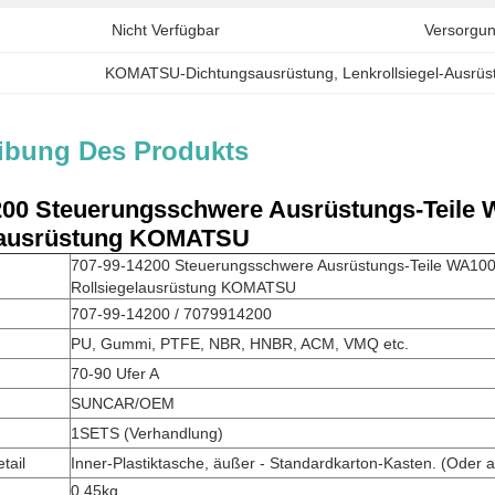
Nicht Verfügbar
Versorgun
KOMATSU-Dichtungsausrüstung
, 
Lenkrollsiegel-Ausrü
ibung Des Produkts
200 Steuerungsschwere Ausrüstungs-Teile
lausrüstung KOMATSU
707-99-14200 Steuerungsschwere Ausrüstungs-Teile WA10
Rollsiegelausrüstung KOMATSU
707-99-14200 / 7079914200
PU, Gummi, PTFE, NBR, HNBR, ACM, VMQ etc.
70-90 Ufer A
SUNCAR/OEM
1SETS (Verhandlung)
tail
Inner-Plastiktasche, äußer - Standardkarton-Kasten. (Oder a
0.45kg