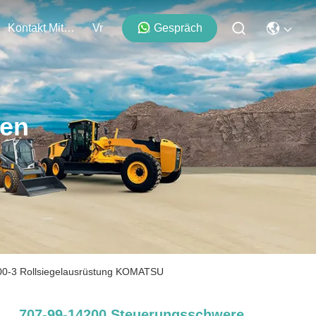
Kontakt Mit Uns
Vr
Gespräch
ten
00-3 Rollsiegelausrüstung KOMATSU
707-99-14200 Steuerungsschwere