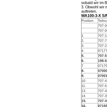
sobald wir im B
3. Obwohl wir 
auftreten.
WA100-3-X S/
Position.
Teiln
707-0
707-0
1.
707-1
2.
707-7
3.
707-2
4.
0717
5.
707-5
6.
198-6
7.
0717
8.
0700
9.
0700
10.
707-4
11.
707-5
13.
707-4
14.
707-3
15.
707-4
16.
0715