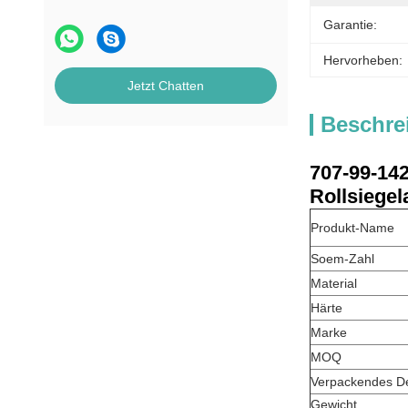
Garantie:
Hervorheben:
Jetzt Chatten
Beschre
707-99-14
Rollsiege
Produkt-Name
Soem-Zahl
Material
Härte
Marke
MOQ
Verpackendes De
Gewicht