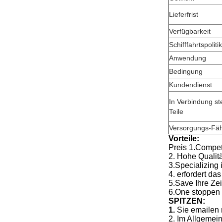
Lieferfrist
Verfügbarkeit
Schifffahrtspolitik
Anwendung
Bedingung
Kundendienst
In Verbindung s
Teile
Versorgungs-Fäh
Vorteile:
Preis 1.Compet
2. Hohe Qualit
3.Specializing 
4. erfordert da
5.Save Ihre Zei
6.One stoppen 
SPITZEN:
1.
Sie emailen 
2. Im Allgemei