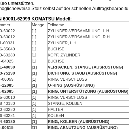
üro unterstützen.
möglicherweise Stolz selbst auf der schnellen Auftragsbearb
N 60001-62999 KOMATSU Modell:
ummer
Menge
Teilname
0-60022
[1]
ZYLINDER-VERSAMMLUNG, L.H.
0-60012
[1]
ZYLINDER-VERSAMMLUNG, R.H.
1-60331
[1]
ZYLINDER, L.H.
6-35040
[1]
BUCHSE
9-60280
[1]
KOPF, ZYLINDER
7-04025
[1]
BUCHSE
1-40030
[1]
VERPACKEN, STANGE (AUSRÜSTUNG)
3-75190
[1]
DICHTUNG, STAUB (AUSRÜSTUNG)
9-00059
[1]
RING, VERSCHLUSS
0-12065
[1]
O-RING (AUSRÜSTUNG)
1-02065
[1]
RING, UNTERSTÜTZUNG (AUSRÜSTUNG)
5-60010
[1]
RING, VERSCHLUSS
8-40180
[1]
STANGE, KOLBEN
0-60280
[1]
HALTER
6-60281
[1]
KOLBEN
4-60180
[1]
RING, KOLBEN (AUSRÜSTUNG)
5-00615
[1]
RING, ABNUTZUNG (AUSRÜSTUNG)