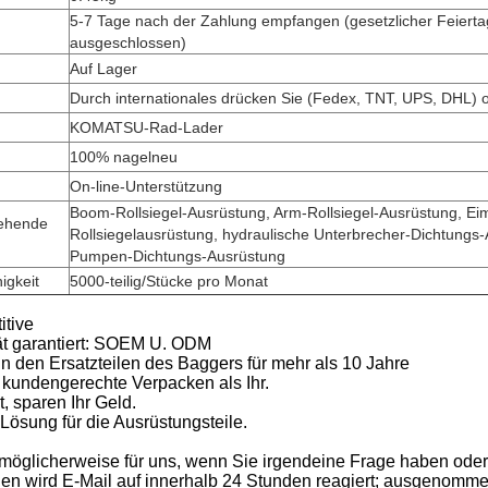
5-7 Tage nach der Zahlung empfangen (gesetzlicher Feierta
ausgeschlossen)
Auf Lager
Durch internationales drücken Sie
(
Fedex, TNT, UPS, DHL
)
KOMATSU-Rad-Lader
100% nagelneu
On-line-Unterstützung
Boom-Rollsiegel-Ausrüstung, Arm-Rollsiegel-Ausrüstung, Ei
tehende
Rollsiegelausrüstung, hydraulische Unterbrecher-Dichtungs
Pumpen-Dichtungs-Ausrüstung
igkeit
5000-teilig/Stücke pro Monat
itive
ät garantiert: SOEM U. ODM
in den Ersatzteilen des Baggers für mehr als 10 Jahre
s kundengerechte Verpacken als Ihr.
t, sparen Ihr Geld.
Lösung für die Ausrüstungsteile.
möglicherweise für uns, wenn Sie irgendeine Frage haben ode
nen wird E-Mail auf innerhalb 24 Stunden reagiert; ausgenomme