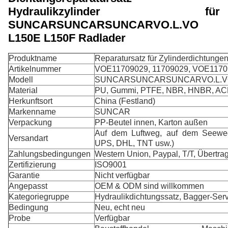
Hydraulikzylinder für
SUNCARSUNCARSUNCARVO.L.VO
L150E L150F Radlader
Produktname
Reparatursatz für Zylinderdichtunge
Artikelnummer
VOE11709029, 11709029, VOE117
Modell
SUNCARSUNCARSUNCARVO.L.VO 
Material
PU, Gummi, PTFE, NBR, HNBR, A
Herkunftsort
China (Festland)
Markenname
SUNCAR
Verpackung
PP-Beutel innen, Karton außen
Auf dem Luftweg, auf dem Seeweg
Versandart
UPS, DHL, TNT usw.)
Zahlungsbedingungen
Western Union, Paypal, T/T, Übertra
Zertifizierung
ISO9001
Garantie
Nicht verfügbar
Angepasst
OEM & ODM sind willkommen
Kategoriegruppe
Hydraulikdichtungssatz, Bagger-Serv
Bedingung
Neu, echt neu
Probe
Verfügbar