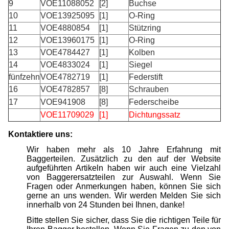
9
VOE11088052
[2]
Buchse
10
VOE13925095
[1]
O-Ring
11
VOE4880854
[1]
Stützring
12
VOE13960175
[1]
O-Ring
13
VOE4784427
[1]
Kolben
14
VOE4833024
[1]
Siegel
fünfzehn
VOE4782719
[1]
Federstift
16
VOE4782857
[8]
Schrauben
17
VOE941908
[8]
Federscheibe
VOE11709029
[1]
Dichtungssatz
Kontaktiere uns:
Wir haben mehr als 10 Jahre Erfahrung mit
Baggerteilen. Zusätzlich zu den auf der Website
aufgeführten Artikeln haben wir auch eine Vielzahl
von Baggerersatzteilen zur Auswahl. Wenn Sie
Fragen oder Anmerkungen haben, können Sie sich
gerne an uns wenden. Wir werden Melden Sie sich
innerhalb von 24 Stunden bei Ihnen, danke!
Bitte stellen Sie sicher, dass Sie die richtigen Teile für