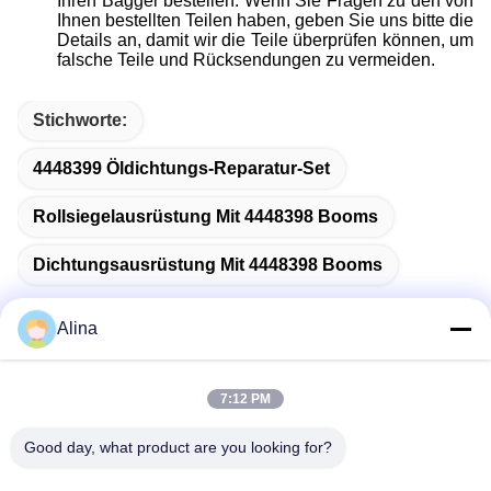
Ihren Bagger bestellen. Wenn Sie Fragen zu den von
Ihnen bestellten Teilen haben, geben Sie uns bitte die
Details an, damit wir die Teile überprüfen können, um
falsche Teile und Rücksendungen zu vermeiden.
Stichworte:
4448399 Öldichtungs-Reparatur-Set
Rollsiegelausrüstung Mit 4448398 Booms
Dichtungsausrüstung Mit 4448398 Booms
Alina
Schnelle Kontaktaufnahme
7:12 PM
Good day, what product are you looking for?
Anschrift
No.7, Weg 3, nördlich LianXi-Dorfs, Dongpu-Stadt, Tianhe-