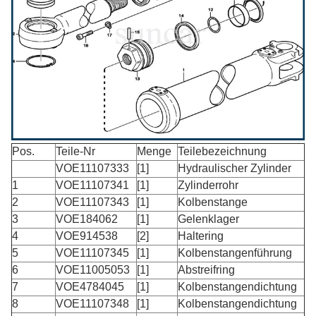
Pos.
Teile-Nr
Menge
Teilebezeichnung
VOE11107333
[1]
Hydraulischer Zylinder
1
VOE11107341
[1]
Zylinderrohr
2
VOE11107343
[1]
Kolbenstange
3
VOE184062
[1]
Gelenklager
4
VOE914538
[2]
Haltering
5
VOE11107345
[1]
Kolbenstangenführung
6
VOE11005053
[1]
Abstreifring
7
VOE4784045
[1]
Kolbenstangendichtung
8
VOE11107348
[1]
Kolbenstangendichtung