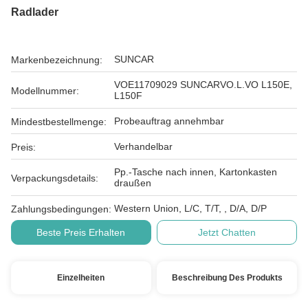
Radlader
SUNCAR
Markenbezeichnung:
VOE11709029 SUNCARVO.L.VO L150E,
Modellnummer:
L150F
Probeauftrag annehmbar
Mindestbestellmenge:
Verhandelbar
Preis:
Pp.-Tasche nach innen, Kartonkasten
Verpackungsdetails:
draußen
Western Union, L/C, T/T, , D/A, D/P
Zahlungsbedingungen:
Beste Preis Erhalten
Jetzt Chatten
Einzelheiten
Beschreibung Des Produkts