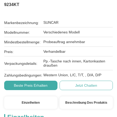
9234KT
SUNCAR
Markenbezeichnung:
Verschiedenes Modell
Modellnummer:
Probeauftrag annehmbar
Mindestbestellmenge:
Verhandelbar
Preis:
Pp.-Tasche nach innen, Kartonkasten
Verpackungsdetails:
draußen
Western Union, L/C, T/T, , D/A, D/P
Zahlungsbedingungen:
Beste Preis Erhalten
Jetzt Chatten
Einzelheiten
Beschreibung Des Produkts