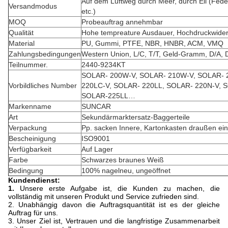
Auf dem Luftweg durch Meer, durch Eil (Fed
Versandmodus
etc.)
MOQ
Probeauftrag annehmbar
Qualität
Hohe tempreature Ausdauer, Hochdruckwider
Material
PU, Gummi, PTFE, NBR, HNBR, ACM, VMQ
Zahlungsbedingungen
Western Union, L/C, T/T, Geld-Gramm, D/A, 
Teilnummer.
2440-9234KT
SOLAR- 200W-V, SOLAR- 210W-V, SOLAR- 
Vorbildliches Number
220LC-V, SOLAR- 220LL, SOLAR- 220N-V, 
SOLAR-225LL…
Markenname
SUNCAR
Art
Sekundärmarktersatz-Baggerteile
Verpackung
Pp. sacken Innere, Kartonkasten draußen ein
Bescheinigung
ISO9001
Verfügbarkeit
Auf Lager
Farbe
Schwarzes braunes Weiß
Bedingung
100% nagelneu, ungeöffnet
Kundendienst:
1.
Unsere erste Aufgabe ist, die Kunden zu machen, die
vollständig mit unseren Produkt und Service zufrieden sind.
2. Unabhängig davon die Auftragsquantität ist es der gleiche
Auftrag für uns.
3. Unser Ziel ist, Vertrauen und die langfristige Zusammenarbeit