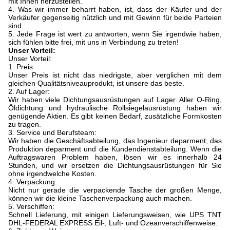
mit Ihnen herzustellen.
4. Was wir immer beharrt haben, ist, dass der Käufer und der
Verkäufer gegenseitig nützlich und mit Gewinn für beide Parteien
sind.
5. Jede Frage ist wert zu antworten, wenn Sie irgendwie haben,
sich fühlen bitte frei, mit uns in Verbindung zu treten!
Unser Vorteil:
Unser Vorteil:
1. Preis:
Unser Preis ist nicht das niedrigste, aber verglichen mit dem
gleichen Qualitätsniveauprodukt, ist unsere das beste.
2. Auf Lager:
Wir haben viele Dichtungsausrüstungen auf Lager. Aller O-Ring,
Öldichtung und hydraulische Rollsiegelausrüstung haben wir
genügende Aktien. Es gibt keinen Bedarf, zusätzliche Formkosten
zu tragen.
3. Service und Berufsteam:
Wir haben die Geschäftsabteilung, das Ingenieur deparment, das
Produktion deparment und die Kundendienstabteilung. Wenn die
Auftragswaren Problem haben, lösen wir es innerhalb 24
Stunden, und wir ersetzen die Dichtungsausrüstungen für Sie
ohne irgendwelche Kosten.
4. Verpackung:
Nicht nur gerade die verpackende Tasche der großen Menge,
können wir die kleine Taschenverpackung auch machen.
5. Verschiffen:
Schnell Lieferung, mit einigen Lieferungsweisen, wie UPS TNT
DHL-FEDERAL EXPRESS Eil-, Luft- und Ozeanverschiffenweise.