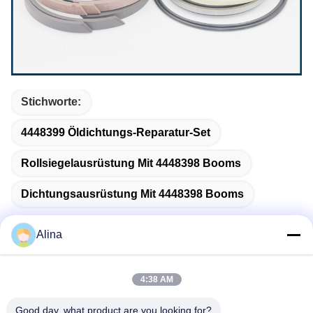
Stichworte:
4448399 Öldichtungs-Reparatur-Set
Rollsiegelausrüstung Mit 4448398 Booms
Dichtungsausrüstung Mit 4448398 Booms
Alina
Schnelle Kontaktaufnahme
4:38 AM
Good day, what product are you looking for?