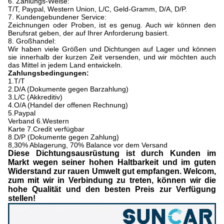
6. Zahlungs-Weise:
T/T, Paypal, Western Union, L/C, Geld-Gramm, D/A, D/P.
7. Kundengebundener Service:
Zeichnungen oder Proben, ist es genug. Auch wir können den
Berufsrat geben, der auf Ihrer Anforderung basiert.
8. Großhandel:
Wir haben viele Größen und Dichtungen auf Lager und können
sie innerhalb der kurzen Zeit versenden, und wir möchten auch
das Mittel in jedem Land entwickeln.
Zahlungsbedingungen:
1.T/T
2.D/A (Dokumente gegen Barzahlung)
3.L/C (Akkreditiv)
4.O/A (Handel der offenen Rechnung)
5.Paypal
Verband 6.Western
Karte 7.Credit verfügbar
8.D/P (Dokumente gegen Zahlung)
8,30% Ablagerung, 70% Balance vor dem Versand
Diese Dichtungsausrüstung ist durch Kunden im
Markt wegen seiner hohen Haltbarkeit und im guten
Widerstand zur rauen Umwelt gut empfangen. Welcom,
zum mit wir in Verbindung zu treten, können wir die
hohe Qualität und den besten Preis zur Verfügung
stellen!