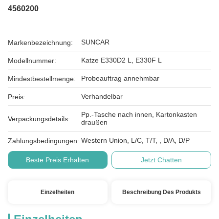
4560200
SUNCAR
Markenbezeichnung:
Katze E330D2 L, E330F L
Modellnummer:
Probeauftrag annehmbar
Mindestbestellmenge:
Verhandelbar
Preis:
Pp.-Tasche nach innen, Kartonkasten
Verpackungsdetails:
draußen
Western Union, L/C, T/T, , D/A, D/P
Zahlungsbedingungen:
Beste Preis Erhalten
Jetzt Chatten
Einzelheiten
Beschreibung Des Produkts