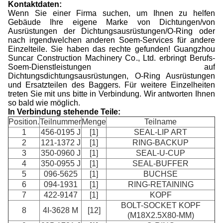
Kontaktdaten:
Wenn Sie einer Firma suchen, um Ihnen zu helfen
Gebäude Ihre eigene Marke von Dichtungen/von
Ausrüstungen der Dichtungsausrüstungen/O-Ring oder
nach irgendwelchen anderen Soem-Services für andere
Einzelteile. Sie haben das rechte gefunden! Guangzhou
Suncar Construction Machinery Co., Ltd. erbringt Berufs-
Soem-Dienstleistungen auf
Dichtungsdichtungsausrüstungen, O-Ring Ausrüstungen
und Ersatzteilen des Baggers. Für weitere Einzelheiten
treten Sie mit uns bitte in Verbindung. Wir antworten Ihnen
so bald wie möglich.
In Verbindung stehende Teile:
Position.
Teilnummer
Menge
Teilname
1
456-0195 J
[1]
SEAL-LIP ART
2
121-1372 J
[1]
RING-BACKUP
3
350-0960 J
[1]
SEAL-U-CUP
4
350-0955 J
[1]
SEAL-BUFFER
5
096-5625
[1]
BUCHSE
6
094-1931
[1]
RING-RETAINING
7
422-9147
[1]
KOPF
BOLT-SOCKET KOPF
8
4I-3628 M
[12]
(M18X2.5X80-MM)