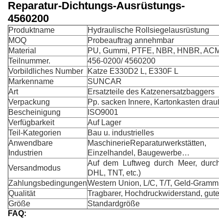
Reparatur-Dichtungs-Ausrüstungs-
4560200
Produktname
Hydraulische Rollsiegelausrüstung
MOQ
Probeauftrag annehmbar
Material
PU, Gummi, PTFE, NBR, HNBR, AC
Teilnummer.
456-0200/ 4560200
Vorbildliches Number
Katze E330D2 L, E330F L
Markenname
SUNCAR
Art
Ersatzteile des Katzenersatzbaggers
Verpackung
Pp. sacken Innere, Kartonkasten drau
Bescheinigung
ISO9001
Verfügbarkeit
Auf Lager
Teil-Kategorien
Bau u. industrielles
Anwendbare
MaschinerieReparaturwerkstätten, 
Industrien
Einzelhandel, Baugewerbe…
Auf dem Luftweg durch Meer, durc
Versandmodus
DHL, TNT, etc.)
Zahlungsbedingungen
Western Union, L/C, T/T, Geld-Gramm
Qualität
Tragbarer, Hochdruckwiderstand, gut
Größe
Standardgröße
FAQ: