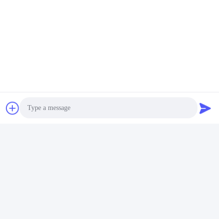
Stichworte:
4448399 Öldichtungs-Reparatur-Set
Rollsiegelausrüstung Mit 4448398 Booms
Dichtungsausrüstung Mit 4448398 Booms
Photo
Video Call
Audio Call
Schnelle Kontaktaufnahme