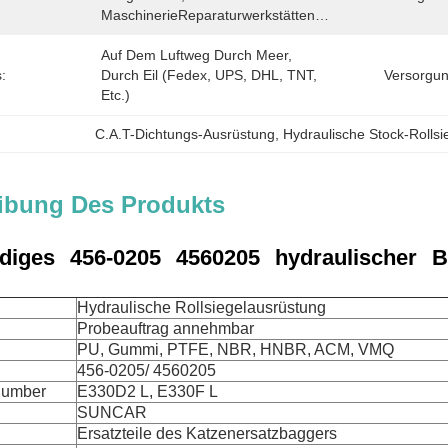
MaschinerieReparaturwerkstätten…
Auf Dem Luftweg Durch Meer, 
:
Durch Eil (Fedex, UPS, DHL, TNT, 
Versorgun
Etc.)
C.A.T-Dichtungs-Ausrüstung
, 
Hydraulische Stock-Rolls
ibung Des Produkts
diges 456-0205 4560205 hydraulischer Ba
Hydraulische Rollsiegelausrüstung
Probeauftrag annehmbar
PU, Gummi, PTFE, NBR, HNBR, ACM, VMQ
456-0205/ 4560205
 Number
E330D2 L, E330F L
SUNCAR
Ersatzteile des Katzenersatzbaggers