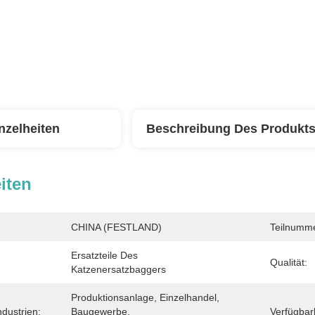
nzelheiten
Beschreibung Des Produkt
iten
CHINA (FESTLAND)
Teilnumme
Ersatzteile Des 
Qualität:
Katzenersatzbaggers
Produktionsanlage, Einzelhandel, 
dustrien:
Baugewerbe, 
Verfügbark