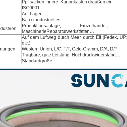
Pp. sacken Innere, Kartonkasten draußen ein
ISO9001
Auf Lager
n
Bau u. industrielles
Produktionsanlage, Einzelhandel, Ba
dustrien
MaschinerieReparaturwerkstätten…
Auf dem Luftweg durch Meer, durch Eil (Fedex, U
etc.)
ngungen
Western Union, L/C, T/T, Geld-Gramm, D/A, D/P
Tragbare, gute Leistung, Hochdruckwiderstand…
Standardgröße