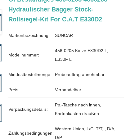
Hydraulischer Bagger Stock-
Rollsiegel-Kit For C.A.T E330D2
Markenbezeichnung:
SUNCAR
456-0205 Katze E330D2 L,
Modellnummer:
E330F L
Mindestbestellmenge:
Probeauftrag annehmbar
Preis:
Verhandelbar
Pp.-Tasche nach innen,
Verpackungsdetails:
Kartonkasten draußen
Western Union, L/C, T/T, , D/A,
Zahlungsbedingungen:
D/P