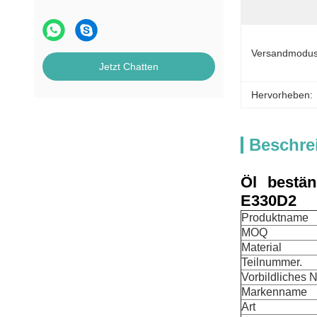
Versandmodus
Jetzt Chatten
Hervorheben:
Beschre
Öl bestän
E330D2
Produktname
MOQ
Material
Teilnummer.
Vorbildliches
Markenname
Art