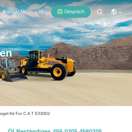
Kontakt Mit Uns
Vr
Gespräch
ten
iegel-Kit For C.A.T E330D2
Öl Beständiges 456-0205 4560205