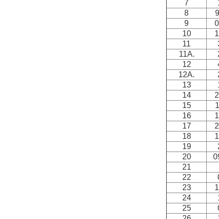
7
8
9
0
10
1
11
11A.
12
12A.
13
14
2
15
1
16
1
17
2
18
1
19
20
0
21
22
23
1
24
25
26