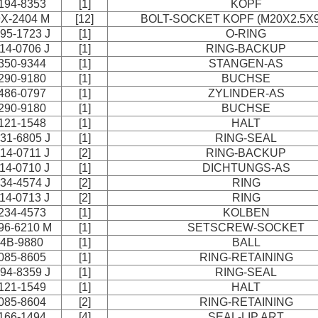
194-8353
[1]
KOPF
9X-2404 M
[12]
BOLT-SOCKET KOPF (M20X2.5X
95-1723 J
[1]
O-RING
14-0706 J
[1]
RING-BACKUP
350-9344
[1]
STANGEN-AS
290-9180
[1]
BUCHSE
486-0797
[1]
ZYLINDER-AS
290-9180
[1]
BUCHSE
121-1548
[1]
HALT
31-6805 J
[1]
RING-SEAL
14-0711 J
[2]
RING-BACKUP
14-0710 J
[1]
DICHTUNGS-AS
34-4574 J
[2]
RING
14-0713 J
[2]
RING
234-4573
[1]
KOLBEN
96-6210 M
[1]
SETSCREW-SOCKET
4B-9880
[1]
BALL
085-8605
[1]
RING-RETAINING
94-8359 J
[1]
RING-SEAL
121-1549
[1]
HALT
085-8604
[2]
RING-RETAINING
166-1494
[4]
SEAL-LIP ART