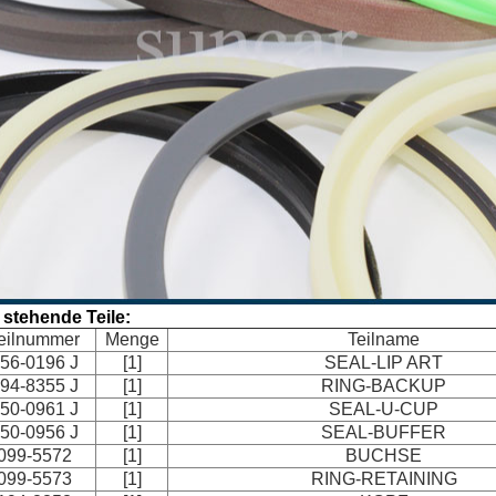
 stehende Teile:
eilnummer
Menge
Teilname
56-0196 J
[1]
SEAL-LIP ART
94-8355 J
[1]
RING-BACKUP
50-0961 J
[1]
SEAL-U-CUP
50-0956 J
[1]
SEAL-BUFFER
099-5572
[1]
BUCHSE
099-5573
[1]
RING-RETAINING