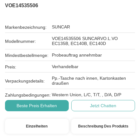
VOE14535506
SUNCAR
Markenbezeichnung:
VOE14535506 SUNCARVO.L.VO
Modellnummer:
EC135B, EC140B, EC140D
Probeauftrag annehmbar
Mindestbestellmenge:
Verhandelbar
Preis:
Pp.-Tasche nach innen, Kartonkasten
Verpackungsdetails:
draußen
Western Union, L/C, T/T, , D/A, D/P
Zahlungsbedingungen:
Beste Preis Erhalten
Jetzt Chatten
Einzelheiten
Beschreibung Des Produkts