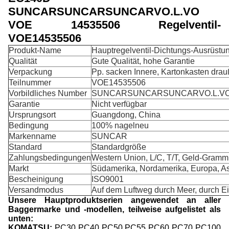
SUNCARSUNCARSUNCARVO.L.VO
VOE 14535506 Regelventil-
VOE14535506
Produkt-Name
Hauptregelventil-Dichtungs-Ausrüstu
Qualität
Gute Qualität, hohe Garantie
Verpackung
Pp. sacken Innere, Kartonkasten drau
Teilnummer
VOE14535506
Vorbildliches Number
SUNCARSUNCARSUNCARVO.L.VO E
Garantie
Nicht verfügbar
Ursprungsort
Guangdong, China
Bedingung
100% nagelneu
Markenname
SUNCAR
Standard
Standardgröße
Zahlungsbedingungen
Western Union, L/C, T/T, Geld-Gramm
Markt
Südamerika, Nordamerika, Europa, Asi
Bescheinigung
ISO9001
Versandmodus
Auf dem Luftweg durch Meer, durch Ei
Unsere Hauptproduktserien angewendet an aller
Baggermarke und -modellen, teilweise aufgelistet als
unten:
KOMATSU:
PC30 PC40 PC50 PC55 PC60 PC70 PC100