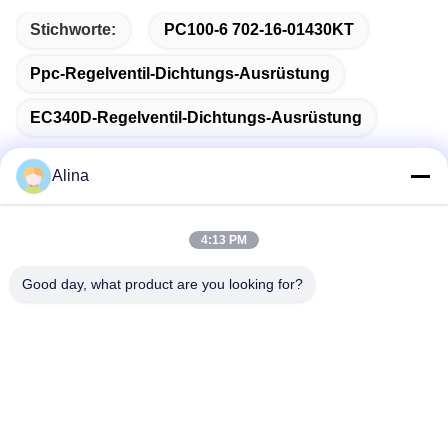
Stichworte:
PC100-6 702-16-01430KT
Ppc-Regelventil-Dichtungs-Ausrüstung
EC340D-Regelventil-Dichtungs-Ausrüstung
Alina
Schnelle Kontaktaufnahme
4:13 PM
Good day, what product are you looking for?
Anschrift
No.7, Weg 3, nördlich LianXi-Dorfs, Dongpu-Stadt, Tianhe-
Bezirk, Guangzhou, China
Tel.
86--14749308310
E-Mail-Adresse