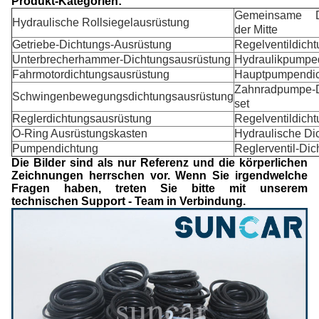
Produkt-Kategorien:
Gemeinsame Di
Hydraulische Rollsiegelausrüstung
der Mitte
Getriebe-Dichtungs-Ausrüstung
Regelventildich
Unterbrecherhammer-Dichtungsausrüstung
Hydraulikpumpe
Fahrmotordichtungsausrüstung
Hauptpumpendic
Zahnradpumpe-D
Schwingenbewegungsdichtungsausrüstung
set
Reglerdichtungsausrüstung
Regelventildich
O-Ring Ausrüstungskasten
Hydraulische Di
Pumpendichtung
Reglerventil-Di
Die Bilder sind als nur Referenz und die körperlichen
Zeichnungen herrschen vor. Wenn Sie irgendwelche
Fragen haben, treten Sie bitte mit unserem
technischen Support - Team in Verbindung.