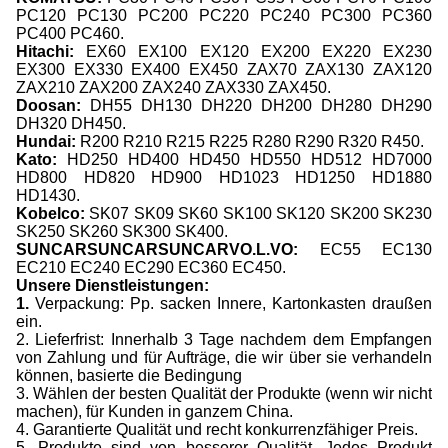
PC120 PC130 PC200 PC220 PC240 PC300 PC360
PC400 PC460.
Hitachi:
EX60 EX100 EX120 EX200 EX220 EX230
EX300 EX330 EX400 EX450 ZAX70 ZAX130 ZAX120
ZAX210 ZAX200 ZAX240 ZAX330 ZAX450.
Doosan:
DH55 DH130 DH220 DH200 DH280 DH290
DH320 DH450.
Hundai:
R200 R210 R215 R225 R280 R290 R320 R450.
Kato:
HD250 HD400 HD450 HD550 HD512 HD7000
HD800 HD820 HD900 HD1023 HD1250 HD1880
HD1430.
Kobelco:
SK07 SK09 SK60 SK100 SK120 SK200 SK230
SK250 SK260 SK300 SK400.
SUNCARSUNCARSUNCARVO.L.VO:
EC55 EC130
EC210 EC240 EC290 EC360 EC450.
Unsere Dienstleistungen:
1.
Verpackung: Pp. sacken Innere, Kartonkasten draußen
ein.
2. Lieferfrist: Innerhalb 3 Tage nachdem dem Empfangen
von Zahlung und für Aufträge, die wir über sie verhandeln
können, basierte die Bedingung
3. Wählen der besten Qualität der Produkte (wenn wir nicht
machen), für Kunden in ganzem China.
4. Garantierte Qualität und recht konkurrenzfähiger Preis.
5. Produkte sind von besserer Qualität. Jedes Produkt