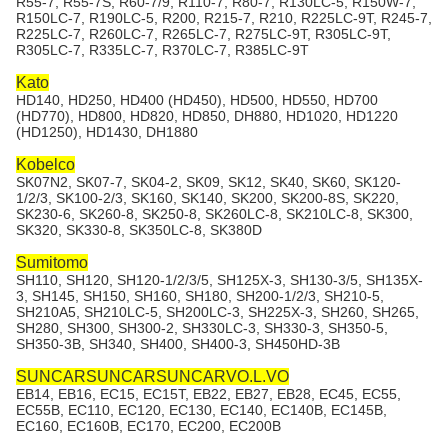
R55-7, R55-7S, R60-7/9, R110-7, R80-7, R130LC-5, R150W-7,
R150LC-7, R190LC-5, R200, R215-7, R210, R225LC-9T, R245-7,
R225LC-7, R260LC-7, R265LC-7, R275LC-9T, R305LC-9T,
R305LC-7, R335LC-7, R370LC-7, R385LC-9T
Kato
HD140, HD250, HD400 (HD450), HD500, HD550, HD700
(HD770), HD800, HD820, HD850, DH880, HD1020, HD1220
(HD1250), HD1430, DH1880
Kobelco
SK07N2, SK07-7, SK04-2, SK09, SK12, SK40, SK60, SK120-
1/2/3, SK100-2/3, SK160, SK140, SK200, SK200-8S, SK220,
SK230-6, SK260-8, SK250-8, SK260LC-8, SK210LC-8, SK300,
SK320, SK330-8, SK350LC-8, SK380D
Sumitomo
SH110, SH120, SH120-1/2/3/5, SH125X-3, SH130-3/5, SH135X-
3, SH145, SH150, SH160, SH180, SH200-1/2/3, SH210-5,
SH210A5, SH210LC-5, SH200LC-3, SH225X-3, SH260, SH265,
SH280, SH300, SH300-2, SH330LC-3, SH330-3, SH350-5,
SH350-3B, SH340, SH400, SH400-3, SH450HD-3B
SUNCARSUNCARSUNCARVO.L.VO
EB14, EB16, EC15, EC15T, EB22, EB27, EB28, EC45, EC55,
EC55B, EC110, EC120, EC130, EC140, EC140B, EC145B,
EC160, EC160B, EC170, EC200, EC200B