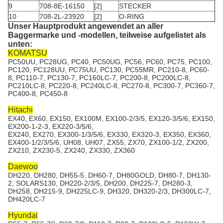
9
708-8E-16150
[2]
STECKER
10
708-2L-23920
[2]
O-RING
Unser Hauptprodukt angewendet an aller
Baggermarke und -modellen, teilweise aufgelistet als
unten:
KOMATSU
PC50UU, PC28UG, PC40, PC50UG, PC56, PC60, PC75, PC100,
PC120, PC128UU, PC75UU, PC130, PC55MR, PC210-8, PC60-
8, PC110-7, PC130-7, PC160LC-7, PC200-8, PC200LC-8,
PC210LC-8, PC220-8, PC240LC-8, PC270-8, PC300-7, PC360-7,
PC400-8, PC450-8
Hitachi
EX40, EX60, EX150, EX100M, EX100-2/3/5, EX120-3/5/6, EX150,
EX200-1-2-3, EX220-3/5/6,
EX240, EX270, EX300-1/3/5/6, EX330, EX320-3, EX350, EX360,
EX400-1/2/3/5/6, UH08, UH07, ZX55, ZX70, ZX100-1/2, ZX200,
ZX210, ZX230-5, ZX240, ZX330, ZX360
Daewoo
DH220, DH280, DH55-5, DH60-7, DH80GOLD, DH80-7, DH130-
2, SOLARS130, DH220-2/3/5, DH200, DH225-7, DH280-3,
DH258, DH215-9, DH225LC-9, DH320, DH320-2/3, DH300LC-7,
DH420LC-7
Hyundai