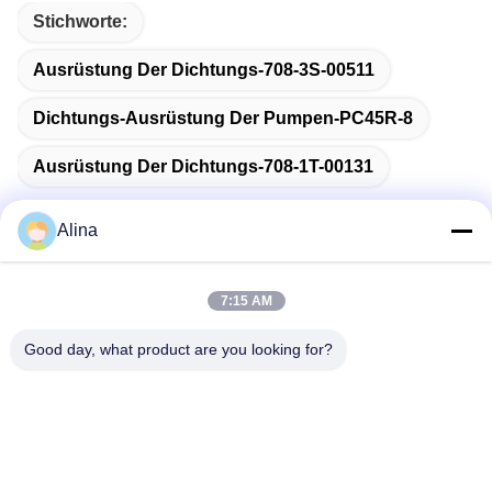
Stichworte:
Ausrüstung Der Dichtungs-708-3S-00511
Dichtungs-Ausrüstung Der Pumpen-PC45R-8
Ausrüstung Der Dichtungs-708-1T-00131
Alina
Schnelle Kontaktaufnahme
7:15 AM
Good day, what product are you looking for?
Anschrift
No.7, Weg 3, nördlich LianXi-Dorfs, Dongpu-Stadt, Tianhe-
Bezirk, Guangzhou, China
Tel.
86--14749308310