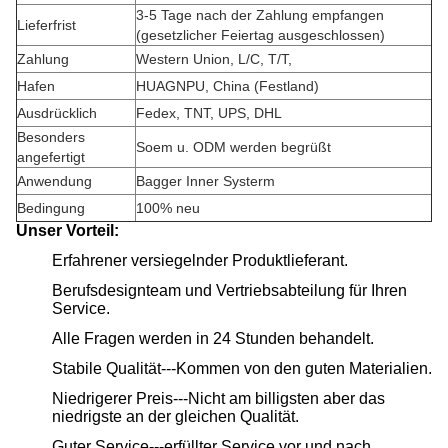
3-5 Tage nach der Zahlung empfangen
Lieferfrist
(gesetzlicher Feiertag ausgeschlossen)
Zahlung
Western Union, L/C, T/T,
Hafen
HUAGNPU, China (Festland)
Ausdrücklich
Fedex, TNT, UPS, DHL
Besonders
Soem u. ODM werden begrüßt
angefertigt
Anwendung
Bagger Inner Systerm
Bedingung
100% neu
Unser Vorteil:
Erfahrener versiegelnder Produktlieferant.
Berufsdesignteam und Vertriebsabteilung für Ihren
Service.
Alle Fragen werden in 24 Stunden behandelt.
Stabile Qualität---Kommen von den guten Materialien.
Niedrigerer Preis---Nicht am billigsten aber das
niedrigste an der gleichen Qualität.
Guter Service---erfüllter Service vor und nach