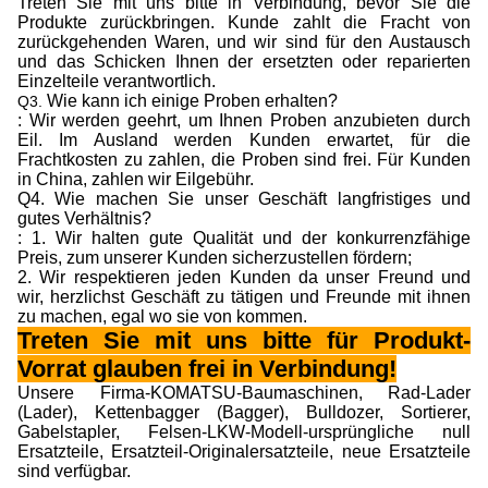
Treten Sie mit uns bitte in Verbindung, bevor Sie die
Produkte zurückbringen. Kunde zahlt die Fracht von
zurückgehenden Waren, und wir sind für den Austausch
und das Schicken Ihnen der ersetzten oder reparierten
Einzelteile verantwortlich.
Wie kann ich einige Proben erhalten?
Q3.
: Wir werden geehrt, um Ihnen Proben anzubieten durch
Eil. Im Ausland werden Kunden erwartet, für die
Frachtkosten zu zahlen, die Proben sind frei. Für Kunden
in China, zahlen wir Eilgebühr.
Q4. Wie machen Sie unser Geschäft langfristiges und
gutes Verhältnis?
: 1. Wir halten gute Qualität und der konkurrenzfähige
Preis, zum unserer Kunden sicherzustellen fördern;
2. Wir respektieren jeden Kunden da unser Freund und
wir, herzlichst Geschäft zu tätigen und Freunde mit ihnen
zu machen, egal wo sie von kommen.
Treten Sie mit uns bitte für Produkt-
Vorrat glauben frei in Verbindung!
Unsere Firma-KOMATSU-Baumaschinen, Rad-Lader
(Lader), Kettenbagger (Bagger), Bulldozer, Sortierer,
Gabelstapler, Felsen-LKW-Modell-ursprüngliche null
Ersatzteile, Ersatzteil-Originalersatzteile, neue Ersatzteile
sind verfügbar.