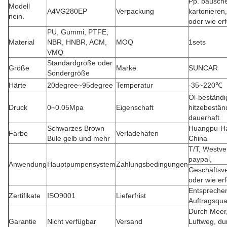
Pp. bausche
Modell
A4VG280EP
Verpackung
kartonieren,
nein.
oder wie erf
PU, Gummi, PTFE,
Material
NBR, HNBR, ACM,
MOQ
1sets
VMQ
Standardgröße oder
Größe
Marke
SUNCAR
Sondergröße
Härte
20degree~95degree
Temperatur
-35~220℃
Öl-beständi
Druck
0~0.05Mpa
Eigenschaft
hitzebestän
dauerhaft
Schwarzes Brown
Huangpu-
H
Farbe
Verladehafen
Bule gelb und mehr
China
T/T, Westve
paypal,
Anwendung
Hauptpumpensystem
Zahlungsbedingungen
Geschäftsv
oder wie er
Entspreche
Zertifikate
ISO9001
Lieferfrist
Auftragsqua
Durch Meer
Garantie
Nicht verfügbar
Versand
Luftweg, du