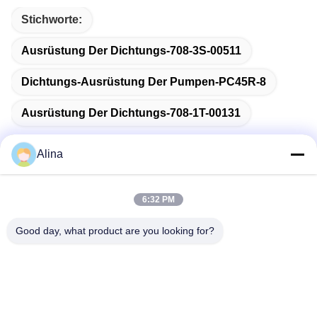
Stichworte:
Ausrüstung Der Dichtungs-708-3S-00511
Dichtungs-Ausrüstung Der Pumpen-PC45R-8
Ausrüstung Der Dichtungs-708-1T-00131
Alina
Schnelle Kontaktaufnahme
6:32 PM
Good day, what product are you looking for?
Anschrift
No.7, Weg 3, nördlich LianXi-Dorfs, Dongpu-Stadt, Tianhe-
Bezirk, Guangzhou, China
Tel.