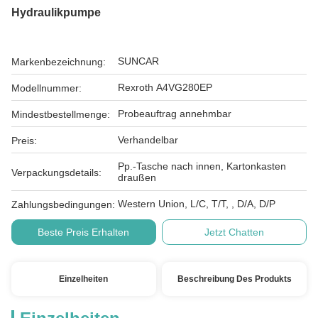
Hydraulikpumpe
SUNCAR
Markenbezeichnung:
Rexroth A4VG280EP
Modellnummer:
Probeauftrag annehmbar
Mindestbestellmenge:
Verhandelbar
Preis:
Pp.-Tasche nach innen, Kartonkasten
Verpackungsdetails:
draußen
Western Union, L/C, T/T, , D/A, D/P
Zahlungsbedingungen:
Beste Preis Erhalten
Jetzt Chatten
Einzelheiten
Beschreibung Des Produkts