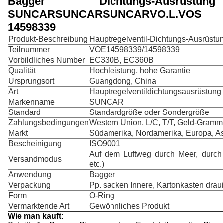
Bagger Dichtungs-Ausrüstung
SUNCARSUNCARSUNCARVO.L.VOS
14598339
Produkt-Beschreibung
Hauptregelventil-Dichtungs-Ausrüstu
Teilnummer
VOE14598339/14598339
Vorbildliches Number
EC330B, EC360B
Qualität
Hochleistung, hohe Garantie
Ursprungsort
Guangdong, China
Art
Hauptregelventildichtungsausrüstung
Markenname
SUNCAR
Standard
Standardgröße oder Sondergröße
Zahlungsbedingungen
Western Union, L/C, T/T, Geld-Gramm
Markt
Südamerika, Nordamerika, Europa, Asi
Bescheinigung
ISO9001
Auf dem Luftweg durch Meer, durch
Versandmodus
etc.)
Anwendung
Bagger
Verpackung
Pp. sacken Innere, Kartonkasten drau
Form
O-Ring
Vermarktende Art
Gewöhnliches Produkt
Wie man kauft: