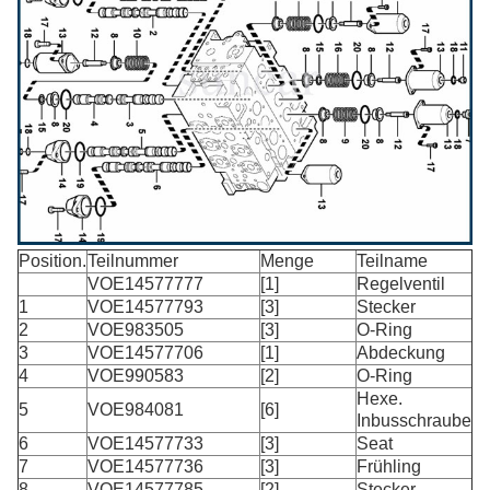
Position.
Teilnummer
Menge
Teilname
VOE14577777
[1]
Regelventil
1
VOE14577793
[3]
Stecker
2
VOE983505
[3]
O-Ring
3
VOE14577706
[1]
Abdeckung
4
VOE990583
[2]
O-Ring
Hexe.
5
VOE984081
[6]
Inbusschraube
6
VOE14577733
[3]
Seat
7
VOE14577736
[3]
Frühling
8
VOE14577785
[2]
Stecker