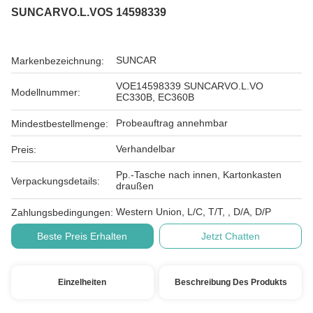
SUNCARVO.L.VOS 14598339
SUNCAR
Markenbezeichnung:
VOE14598339 SUNCARVO.L.VO
Modellnummer:
EC330B, EC360B
Probeauftrag annehmbar
Mindestbestellmenge:
Verhandelbar
Preis:
Pp.-Tasche nach innen, Kartonkasten
Verpackungsdetails:
draußen
Western Union, L/C, T/T, , D/A, D/P
Zahlungsbedingungen:
Beste Preis Erhalten
Jetzt Chatten
Einzelheiten
Beschreibung Des Produkts