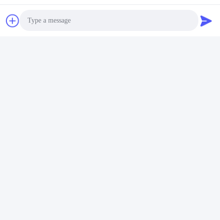
Stichworte:
PC100-6 702-16-01430KT
Ppc-Regelventil-Dichtungs-Ausrüstung
EC340D-Regelventil-Dichtungs-Ausrüstung
Photo
Video Call
Audio Call
Schnelle Kontaktaufnahme
Anschrift
No.7, Weg 3, nördlich LianXi-Dorfs, Dongpu-Stadt, Tianhe-
Bezirk, Guangzhou, China
Tel.
86--14749308310