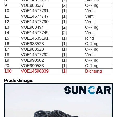
9
VOE983527
[2]
O-Ring
10
VOE14577791
[1]
Ventil
11
VOE14577747
[1]
Ventil
12
VOE14577790
[1]
Ventil
13
VOE983494
[2]
O-Ring
14
VOE14577745
[2]
Ventil
15
VOE14535191
[1]
Ring
16
VOE983528
[1]
O-Ring
17
VOE983523
[1]
O-Ring
18
VOE14577792
[1]
Ventil
19
VOE990582
[1]
O-Ring
20
VOE990583
[1]
O-Ring
100
VOE14598339
[1]
Dichtung
Produktimage: