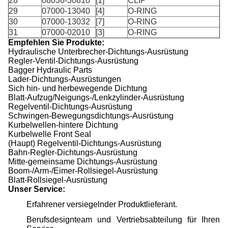
28
08036-30810
[1]
CLIP
29
07000-13040
[4]
O-RING
30
07000-13032
[7]
O-RING
31
07000-02010
[3]
O-RING
Empfehlen Sie Produkte:
Hydraulische Unterbrecher-Dichtungs-Ausrüstung
Regler-Ventil-Dichtungs-Ausrüstung
Bagger Hydraulic Parts
Lader-Dichtungs-Ausrüstungen
Sich hin- und herbewegende Dichtung
Blatt-Aufzug/Neigungs-/Lenkzylinder-Ausrüstung
Regelventil-Dichtungs-Ausrüstung
Schwingen-Bewegungsdichtungs-Ausrüstung
Kurbelwellen-hintere Dichtung
Kurbelwelle Front Seal
(Haupt) Regelventil-Dichtungs-Ausrüstung
Bahn-Regler-Dichtungs-Ausrüstung
Mitte-gemeinsame Dichtungs-Ausrüstung
Boom-/Arm-/Eimer-Rollsiegel-Ausrüstung
Blatt-Rollsiegel-Ausrüstung
Unser Service:
Erfahrener versiegelnder Produktlieferant.
Berufsdesignteam und Vertriebsabteilung für Ihren