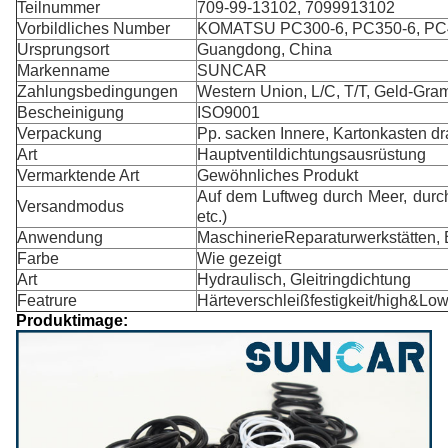
Teilnummer
709-99-13102, 7099913102
Vorbildliches Number
KOMATSU PC300-6, PC350-6, PC4
Ursprungsort
Guangdong, China
Markenname
SUNCAR
Zahlungsbedingungen
Western Union, L/C, T/T, Geld-Gra
Bescheinigung
ISO9001
Verpackung
Pp. sacken Innere, Kartonkasten d
Art
Hauptventildichtungsausrüstung
Vermarktende Art
Gewöhnliches Produkt
Auf dem Luftweg durch Meer, durc
Versandmodus
etc.)
Anwendung
MaschinerieReparaturwerkstätten, 
Farbe
Wie gezeigt
Art
Hydraulisch, Gleitringdichtung
Featrure
Härteverschleißfestigkeit/high&Lo
Produktimage: