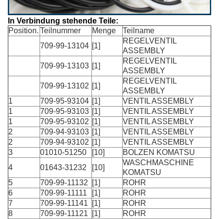
In Verbindung stehende Teile:
Position.
Teilnummer
Menge
Teilname
REGELVENTIL
709-99-13104
[1]
ASSEMBLY
REGELVENTIL
709-99-13103
[1]
ASSEMBLY
REGELVENTIL
709-99-13102
[1]
ASSEMBLY
1
709-95-93104
[1]
VENTIL ASSEMBLY
1
709-95-93103
[1]
VENTIL ASSEMBLY
1
709-95-93102
[1]
VENTIL ASSEMBLY
2
709-94-93103
[1]
VENTIL ASSEMBLY
2
709-94-93102
[1]
VENTIL ASSEMBLY
3
01010-51250
[10]
BOLZEN KOMATSU
WASCHMASCHINE
4
01643-31232
[10]
KOMATSU
5
709-99-11132
[1]
ROHR
6
709-99-11111
[1]
ROHR
7
709-99-11141
[1]
ROHR
8
709-99-11121
[1]
ROHR