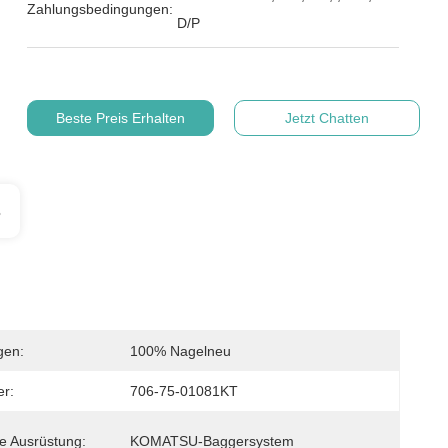
Zahlungsbedingungen:
D/P
Beste Preis Erhalten
Jetzt Chatten
s
gen:
100% Nagelneu
r:
706-75-01081KT
e Ausrüstung:
KOMATSU-Baggersystem