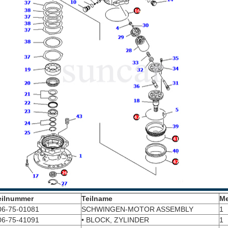
eilnummer
Teilname
M
06-75-01081
SCHWINGEN-MOTOR ASSEMBLY
1
06-75-41091
• BLOCK, ZYLINDER
1