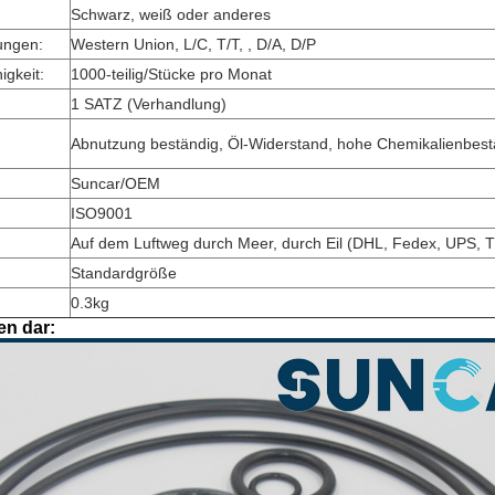
Schwarz, weiß oder anderes
ungen:
Western Union, L/C, T/T, , D/A, D/P
gkeit:
1000-teilig/Stücke pro Monat
1 SATZ (Verhandlung)
Abnutzung beständig, Öl-Widerstand, hohe Chemikalienbest
Suncar/OEM
ISO9001
Auf dem Luftweg durch Meer, durch Eil (DHL, Fedex, UPS, T
Standardgröße
0.3kg
en dar: