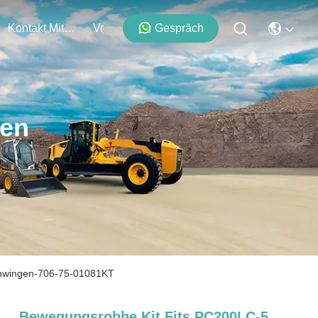
Kontakt Mit Uns
Vr
Gespräch
ten
hwingen-706-75-01081KT
Bewegungsrobbe Kit Fits PC200LC-5