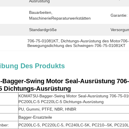
Ausrüstung
Bauarbeiten, 
Garantie:
MaschinerieReparaturwerkstätten
Standardgröße
Versorgun
706-75-01081KT
, 
Dichtungs-Ausrüstung des Motor706
Bewegungsdichtung des Schwingen-706-75-01081KT
ibung Des Produkts
agger-Swing Motor Seal-Ausrüstung 706-
 Dichtungs-Ausrüstung
KOMATSU-Bagger-Swing Motor Seal-Ausrüstung 706-75-01
PC200LC-5 PC220LC-5 Dichtungs-Ausrüstung
PU, Gummi, PTFE, NBR, HNBR
Bagger-Ersatzteile
mber:
PC200LC-5, PC220LC-5, PC240LC-5K, PC210--5K, PC210